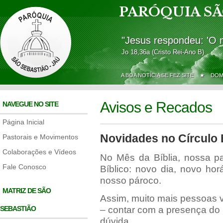
PARÓQUIA SÃ
"Jesus respondeu: 'O 
Jo 18,36a (Cristo Rei-Ano B)
A BOA NOTÍCIA SE FEZ SITE ★
DOM
Avisos e Recados
NAVEGUE NO SITE
Página Inicial
Novidades no Círculo 
Pastorais e Movimentos
Colaborações e Vídeos
No Mês da Bíblia, nossa pa
Fale Conosco
Bíblico: novo dia, novo ho
nosso pároco.
MATRIZ DE SÃO
Assim, muito mais pessoas v
SEBASTIÃO
– contar com a presença do 
dúvida.