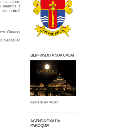
contecerá em
o teremos a
e nossa irmã
isco, Opraem
ão Sebastião
BEM-VINDO À SUA CASA!
Assista ao vídeo
AGENDA FIXA DA
PARÓQUIA