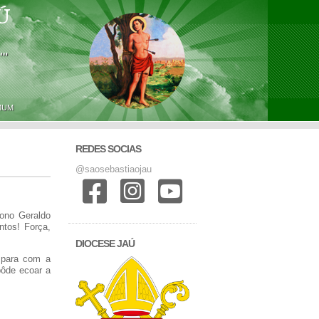
Ú
'"
MUM
REDES SOCIAS
@saosebastiaojau
cono Geraldo
ntos! Força,
DIOCESE JAÚ
 para com a
pôde ecoar a