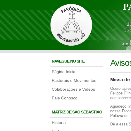
P
"J
Jo 
A BO
Aviso
NAVEGUE NO SITE
Página Inicial
Missa de
Pastorais e Movimentos
Quero apres
Colaborações e Vídeos
Felippe Fil
Fale Conosco
companheir
Agradeço i
nossa Dioce
MATRIZ DE SÃO SEBASTIÃO
Palavra de 
História
Dê a essa Su