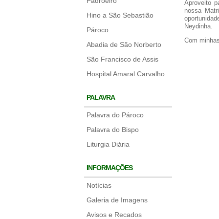
Padroeiro
Aproveito p
nossa Matr
Hino a São Sebastião
oportunidad
Neydinha.
Pároco
Com minhas
Abadia de São Norberto
São Francisco de Assis
Hospital Amaral Carvalho
PALAVRA
Palavra do Pároco
Palavra do Bispo
Liturgia Diária
INFORMAÇÕES
Notícias
Galeria de Imagens
Avisos e Recados