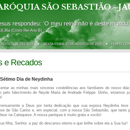
ARÓQUIA SÃO SEBASTIÃO - JA
esus respondeu: 'O meu reino não é deste mundo.
18,36a (Cristo Rei-Ano B)
A NOTÍCIA SE FEZ SITE ★
SEXTA-FEIRA, 07 DE AGOSTO DE 2026 ★ TEMPO CO
s e Recados
 Sétimo Dia de Neydinha
entar as minhas mais sinceras condolências aos familiares do nosso diá
ho pelo falecimento de Neyde Maria de Andrade Felippe. Dinho, estamos ju
o!
mensamente a Deus por tanta dedicação que sua esposa Neydinha teve
se de São Carlos e, em especial, com a nossa São Sebastião, que tanto 
Deus na Catequese. A nossa paróquia é muito grata a vocês!
a filha, Senhor, a paz do descanso eterno e que brilhe sobre ela a Sua luz!