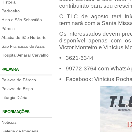
História
contribuirão para seu cresc
Padroeiro
O TLC de agosto terá iníc
Hino a São Sebastião
terminará com a Santa Missa
Pároco
Os interessados devem preen
Abadia de São Norberto
disponível apenas com os
São Francisco de Assis
Victor Monteiro e Vinícius M
Hospital Amaral Carvalho
• 3621-6344
• 99772-3764 com WhatsApp
PALAVRA
• Facebook: Vinícius Roch
Palavra do Pároco
Palavra do Bispo
Liturgia Diária
INFORMAÇÕES
Notícias
Galeria de Imagens