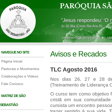
PARÓQUIA SÃ
"Jesus respondeu: 'O 
Jo 18,36a (Cristo Rei-Ano B)
A BOA NOTÍCIA SE FEZ SITE ★
SÁ
Avisos e Recados
NAVEGUE NO SITE
Página Inicial
TLC Agosto 2016
Pastorais e Movimentos
Colaborações e Vídeos
Nos dias 26, 27 e 28 d
Fale Conosco
(Treinamento de Liderança Cr
O curso tem como objetivo f
MATRIZ DE SÃO
cristã em sua comunidade
SEBASTIÃO
cursista um encontro pessoa
trazer sentido à sua vida