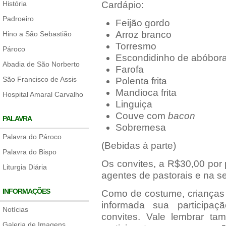
História
Cardápio:
Padroeiro
Feijão gordo
Arroz branco
Hino a São Sebastião
Torresmo
Pároco
Escondidinho de abóbor
Abadia de São Norberto
Farofa
São Francisco de Assis
Polenta frita
Mandioca frita
Hospital Amaral Carvalho
Linguiça
Couve com
bacon
PALAVRA
Sobremesa
Palavra do Pároco
(Bebidas à parte)
Palavra do Bispo
Os convites, a R$30,00 por
Liturgia Diária
agentes de pastorais e na sec
INFORMAÇÕES
Como de costume, crianças
informada sua participa
Notícias
convites. Vale lembrar t
Galeria de Imagens