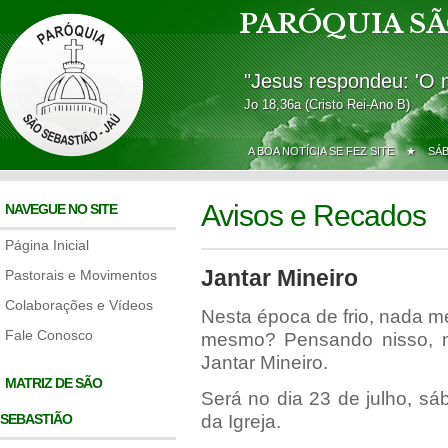
PARÓQUIA SÃ
"Jesus respondeu: 'O 
Jo 18,36a (Cristo Rei-Ano B)
A BOA NOTÍCIA SE FEZ SITE ★
SÁ
Avisos e Recados
NAVEGUE NO SITE
Página Inicial
Jantar Mineiro
Pastorais e Movimentos
Colaborações e Vídeos
Nesta época de frio, nada m
Fale Conosco
mesmo? Pensando nisso, n
Jantar Mineiro.
MATRIZ DE SÃO
Será no dia 23 de julho, s
SEBASTIÃO
da Igreja.