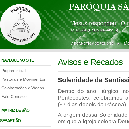
PARÓQUIA SÃ
"Jesus respondeu: 'O 
Jo 18,36a (Cristo Rei-Ano B)
A BOA NOTÍCIA SE FEZ SITE ★
SÁ
Avisos e Recados
NAVEGUE NO SITE
Página Inicial
Solenidade da Santíss
Pastorais e Movimentos
Colaborações e Vídeos
Dentro do ano litúrgico, 
Fale Conosco
Pentecostes, celebramos a
(57 dias depois da Páscoa).
MATRIZ DE SÃO
A origem dessa Solenidade
SEBASTIÃO
em que a Igreja celebra De