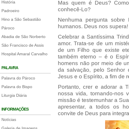
História
Mas quem é Deus? Como e
conhecê-Lo?
Padroeiro
Nenhuma pergunta sobre 
Hino a São Sebastião
humanos. Deus nos supera!
Pároco
Celebrar a Santíssima Trin
Abadia de São Norberto
amor. Trata-se de um misté
São Francisco de Assis
de um Filho que existe et
Hospital Amaral Carvalho
também eterno – é o Espíri
homens não por meio de um
PALAVRA
da salvação, pelo Senhor 
Jesus e o Espírito, a fim de
Palavra do Pároco
Portanto, crer e adorar a 
Palavra do Bispo
nossa vida, tornando-nos v
Liturgia Diária
missão é testemunhar a Sua
apresentar, a todos os 
INFORMAÇÕES
convite de Deus para integrar
Notícias
Galeria de Imagens