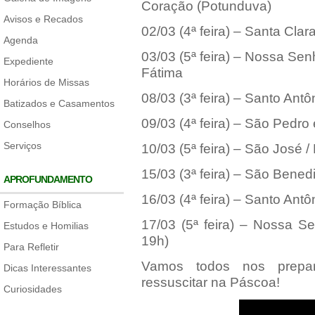
Coração (Potunduva)
Avisos e Recados
02/03 (4ª feira) – Santa Clar
Agenda
03/03 (5ª feira) – Nossa Se
Expediente
Fátima
Horários de Missas
08/03 (3ª feira) – Santo Antô
Batizados e Casamentos
09/03 (4ª feira) – São Pedro 
Conselhos
Serviços
10/03 (5ª feira) – São José 
15/03 (3ª feira) – São Benedi
APROFUNDAMENTO
16/03 (4ª feira) – Santo Antô
Formação Bíblica
17/03 (5ª feira) – Nossa S
Estudos e Homilias
19h)
Para Refletir
Vamos todos nos prepar
Dicas Interessantes
ressuscitar na Páscoa!
Curiosidades