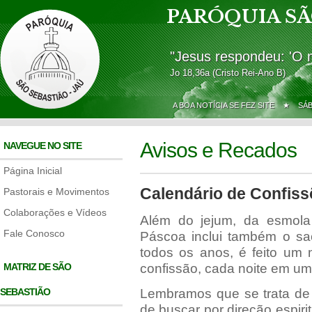
PARÓQUIA SÃ
"Jesus respondeu: 'O 
Jo 18,36a (Cristo Rei-Ano B)
A BOA NOTÍCIA SE FEZ SITE ★
SÁ
Avisos e Recados
NAVEGUE NO SITE
Página Inicial
Calendário de Confis
Pastorais e Movimentos
Colaborações e Vídeos
Além do jejum, da esmola
Fale Conosco
Páscoa inclui também o sac
todos os anos, é feito um 
MATRIZ DE SÃO
confissão, cada noite em u
SEBASTIÃO
Lembramos que se trata de 
de buscar por direção espir