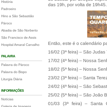
História
das 19h, por volta de 19h45.
Padroeiro
Hino a São Sebastião
Pároco
Abadia de São Norberto
São Francisco de Assis
Então, este é o calendário 
Hospital Amaral Carvalho
16/02 (3ª feira) – São Judas
PALAVRA
17/02 (4ª feira) – Nossa Se
Palavra do Pároco
18/02 (5ª feira) – Nossa Sen
Palavra do Bispo
23/02 (3ª feira) – Santa Tere
Liturgia Diária
24/02 (4ª feira) – São Sebas
INFORMAÇÕES
25/02 (5ª feira) – São João B
Notícias
01/03 (3ª feira) – Sant
Galeria de Imagens