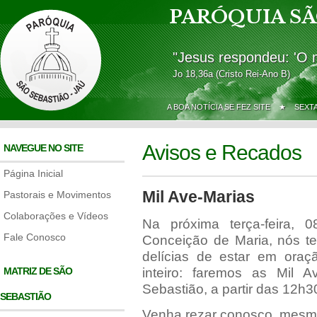
PARÓQUIA SÃ
"Jesus respondeu: 'O 
Jo 18,36a (Cristo Rei-Ano B)
A BOA NOTÍCIA SE FEZ SITE ★
SEXT
Avisos e Recados
NAVEGUE NO SITE
Página Inicial
Mil Ave-Marias
Pastorais e Movimentos
Colaborações e Vídeos
Na próxima terça-feira,
Fale Conosco
Conceição de Maria, nós t
delícias de estar em ora
MATRIZ DE SÃO
inteiro: faremos as Mil A
Sebastião, a partir das 12h3
SEBASTIÃO
Venha rezar conosco, mesmo