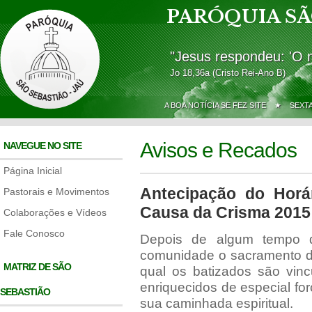
PARÓQUIA SÃ
"Jesus respondeu: 'O 
Jo 18,36a (Cristo Rei-Ano B)
A BOA NOTÍCIA SE FEZ SITE ★
SEXT
Avisos e Recados
NAVEGUE NO SITE
Página Inicial
Antecipação do Horá
Pastorais e Movimentos
Causa da Crisma 2015
Colaborações e Vídeos
Fale Conosco
Depois de algum tempo d
comunidade o sacramento da
MATRIZ DE SÃO
qual os batizados são vinc
enriquecidos de especial fo
SEBASTIÃO
sua caminhada espiritual.