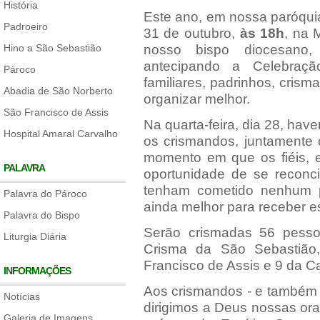
História
Este ano, em nossa paróqui
Padroeiro
31 de outubro,
às 18h
, na 
Hino a São Sebastião
nosso bispo diocesan
antecipando a Celebraçã
Pároco
familiares, padrinhos, cri
Abadia de São Norberto
organizar melhor.
São Francisco de Assis
Na quarta-feira, dia 28, hav
Hospital Amaral Carvalho
os crismandos, juntamente 
momento em que os fiéis, e
PALAVRA
oportunidade de se reconc
tenham cometido nenhum 
Palavra do Pároco
ainda melhor para receber 
Palavra do Bispo
Serão crismadas 56 pess
Liturgia Diária
Crisma da São Sebastião
Francisco de Assis e 9 da C
INFORMAÇÕES
Aos crismandos - e também a
Notícias
dirigimos a Deus nossas or
Galeria de Imagens