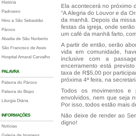
História
Ela acontecerá no próximo 
Padroeiro
“A Alegria do Louvor e da Or
da manhã. Depois da missa, 
Hino a São Sebastião
festas da igreja, onde serão
Pároco
um café da manhã farto, com f
Abadia de São Norberto
A partir de então, serão a
São Francisco de Assis
vida em comunidade, hav
Hospital Amaral Carvalho
inclusive com a passag
encerramento está previst
PALAVRA
taxa de R$5,00 por participa
próxima 4ª feira, na secretari
Palavra do Pároco
Todos os movimentos e p
Palavra do Bispo
envolvidos, nem que seja
Liturgia Diária
Por isso, todos estão mais 
Não deixe de render ao Se
INFORMAÇÕES
digno!
Notícias
Galeria de Imagens