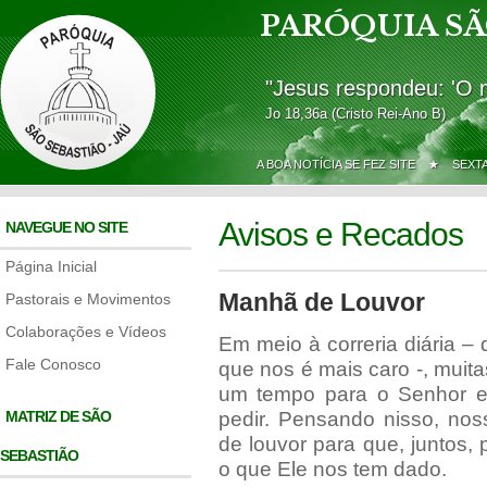
PARÓQUIA SÃ
"Jesus respondeu: 'O 
Jo 18,36a (Cristo Rei-Ano B)
A BOA NOTÍCIA SE FEZ SITE ★
SEXT
Avisos e Recados
NAVEGUE NO SITE
Página Inicial
Manhã de Louvor
Pastorais e Movimentos
Colaborações e Vídeos
Em meio à correria diária – 
Fale Conosco
que nos é mais caro -, muit
um tempo para o Senhor e
MATRIZ DE SÃO
pedir. Pensando nisso, n
de louvor para que, juntos
SEBASTIÃO
o que Ele nos tem dado.