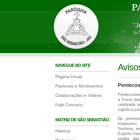
P
"J
Jo 
A 
Aviso
NAVEGUE NO SITE
Página Inicial
Pentecost
Pastorais e Movimentos
Pentecostes 
Colaborações e Vídeos
a Festa da
Fale Conosco
celebrada s
significa ju
No primeir
MATRIZ DE SÃO SEBASTIÃO
impetuoso,
Senhora, em
História
Espírito Sa
vindos das