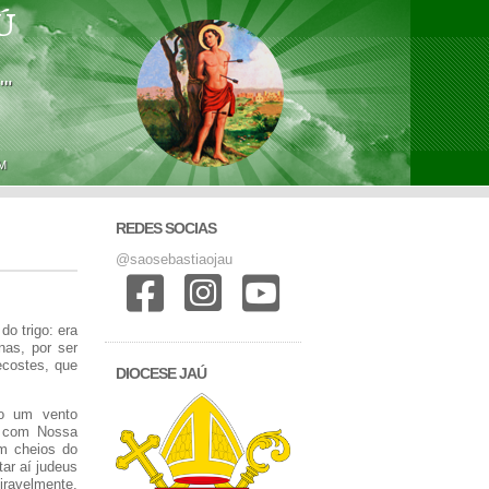
Ú
'"
M
REDES SOCIAS
@saosebastiaojau
do trigo: era
as, por ser
ecostes, que
DIOCESE JAÚ
mo um vento
o com Nossa
am cheios do
ar aí judeus
ravelmente,