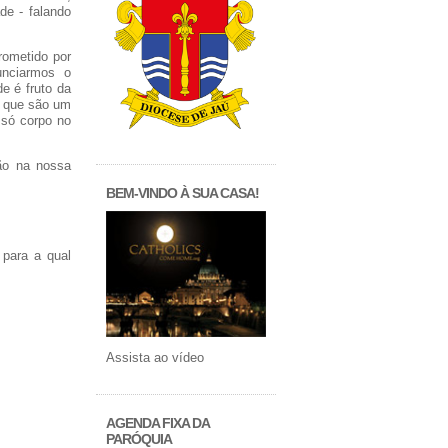
de - falando
rometido por
unciarmos o
e é fruto da
m que são um
 só corpo no
ão na nossa
BEM-VINDO À SUA CASA!
para a qual
Assista ao vídeo
AGENDA FIXA DA
PARÓQUIA