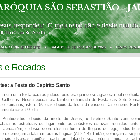
ARÓQUIA SÃO SEBASTIÃO - JA
esus respondeu: 'O meu reino não é deste mundo.
18,36a (Cristo Rei-Ano B)
BOA NOTÍCIA SE FEZ SITE ★
SÁBADO, 08 DE AGOSTO DE 2026 ★ TEMPO COMU
s e Recados
es: a Festa do Espírito Santo
já era uma festa para os judeus, pois era quando se agradecia pela colheita 
s Colheitas. Nessa época, era também chamada de Festa das Sete Seman
ete semanas, isto é, 50 dias depois da festa da páscoa. Daí o nome Pent
stamente isso: 50º dia.
o Pentecostes, depois da morte de Jesus, o Espírito Santo vem co
 abala as estruturas do lugar onde os apóstolos estavam reunidos junt
 Jerusalém, e desce sobre eles na forma de línguas de fogo; todos fic
nto e começam a falar em outras línguas (At 2,1-4). Então, começam a se junt
 mais diversas regiões, cada um falando sua própria língua e, admi