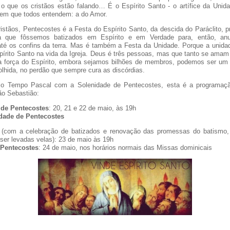
o que os cristãos estão falando… É o Espírito Santo - o artífice da Unida
em que todos entendem: a do Amor.
ristãos, Pentecostes é a Festa do Espírito Santo, da descida do Paráclito, p
a que fôssemos batizados em Espírito e em Verdade para, então, an
té os confins da terra. Mas é também a Festa da Unidade. Porque a unidad
pírito Santo na vida da Igreja. Deus é três pessoas, mas que tanto se ama
 força do Espírito, embora sejamos bilhões de membros, podemos ser um
olhida, no perdão que sempre cura as discórdias.
 o Tempo Pascal com a Solenidade de Pentecostes, esta é a programaç
ão Sebastião:
 de Pentecostes
: 20, 21 e 22 de maio, às 19h
dade de Pentecostes
(com a celebração de batizados e renovação das promessas do batismo, 
er levadas velas): 23 de maio às 19h
 Pentecostes
: 24 de maio, nos horários normais das Missas dominicais