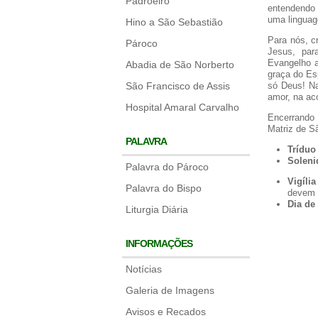
Padroeiro
entendendo 
uma linguag
Hino a São Sebastião
Para nós, c
Pároco
Jesus, par
Evangelho a
Abadia de São Norberto
graça do Es
São Francisco de Assis
só Deus! Na
amor, na ac
Hospital Amaral Carvalho
Encerrando
Matriz de S
PALAVRA
Tríduo
Soleni
Palavra do Pároco
Vigília
Palavra do Bispo
devem s
Dia de
Liturgia Diária
INFORMAÇÕES
Notícias
Galeria de Imagens
Avisos e Recados