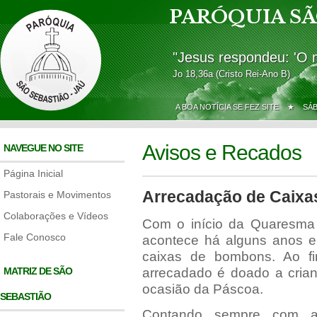
PARÓQUIA SÃ
"Jesus respondeu: 'O 
Jo 18,36a (Cristo Rei-Ano B)
A BOA NOTÍCIA SE FEZ SITE ★
SÁ
Avisos e Recados
NAVEGUE NO SITE
Página Inicial
Arrecadação de Caix
Pastorais e Movimentos
Colaborações e Vídeos
Com o início da Quaresma
Fale Conosco
acontece há alguns anos e
caixas de bombons. Ao fin
MATRIZ DE SÃO
arrecadado é doado a crian
ocasião da Páscoa.
SEBASTIÃO
Contando sempre com a 