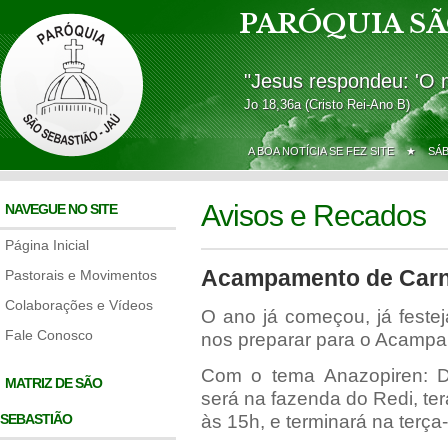
PARÓQUIA SÃ
"Jesus respondeu: 'O 
Jo 18,36a (Cristo Rei-Ano B)
A BOA NOTÍCIA SE FEZ SITE ★
SÁ
Avisos e Recados
NAVEGUE NO SITE
Página Inicial
Acampamento de Carn
Pastorais e Movimentos
Colaborações e Vídeos
O ano já começou, já feste
Fale Conosco
nos preparar para o Acampa
Com o tema Anazopiren: 
MATRIZ DE SÃO
será na fazenda do Redi, terá
SEBASTIÃO
às 15h, e terminará na terça-