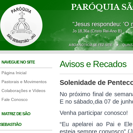
PARÓQUIA SÃ
"Jesus respondeu: 'O 
Jo 18,36a (Cristo Rei-Ano B)
A BOA NOTÍCIA SE FEZ SITE ★
QUINT
Avisos e Recados
NAVEGUE NO SITE
Página Inicial
Solenidade de Pentec
Pastorais e Movimentos
Colaborações e Vídeos
No próximo final de seman
Fale Conosco
E no sábado,
dia 07 de junh
Venha participar conosco!
MATRIZ DE SÃO
“Eu apelarei ao Pai e Ele
SEBASTIÃO
esteja sempre convosco” (J