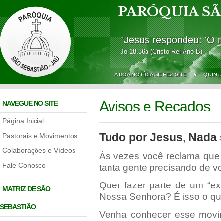
PARÓQUIA SÃ
"Jesus respondeu: 'O 
Jo 18,36a (Cristo Rei-Ano B)
A BOA NOTÍCIA SE FEZ SITE ★
QUINT
Avisos e Recados
NAVEGUE NO SITE
Página Inicial
Tudo por Jesus, Nada 
Pastorais e Movimentos
Colaborações e Vídeos
Às vezes você reclama que 
Fale Conosco
tanta gente precisando de vo
Quer fazer parte de um “ex
MATRIZ DE SÃO
Nossa Senhora? É isso o que
SEBASTIÃO
Venha conhecer esse movim