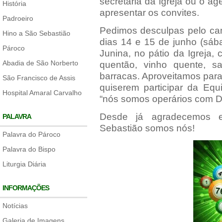
secretaria da Igreja ou o 
História
apresentar os convites.
Padroeiro
Pedimos desculpas pelo ca
Hino a São Sebastião
dias 14 e 15 de junho (sáb
Pároco
Junina, no pátio da Igreja, 
Abadia de São Norberto
quentão, vinho quente, sa
barracas. Aproveitamos para
São Francisco de Assis
quiserem participar da Equ
Hospital Amaral Carvalho
“nós somos operários com Deu
Desde já agradecemos 
PALAVRA
Sebastião somos nós!
Palavra do Pároco
Palavra do Bispo
Liturgia Diária
INFORMAÇÕES
Notícias
Galeria de Imagens