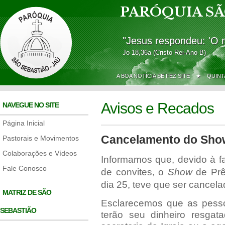
PARÓQUIA SÃ
"Jesus respondeu: 'O 
Jo 18,36a (Cristo Rei-Ano B)
A BOA NOTÍCIA SE FEZ SITE ★
QUINT
Avisos e Recados
NAVEGUE NO SITE
Página Inicial
Cancelamento do Sho
Pastorais e Movimentos
Colaborações e Vídeos
Informamos que, devido à f
Fale Conosco
de convites, o
Show
de Prê
dia 25, teve que ser cancela
MATRIZ DE SÃO
Esclarecemos que as pesso
SEBASTIÃO
terão seu dinheiro resgata