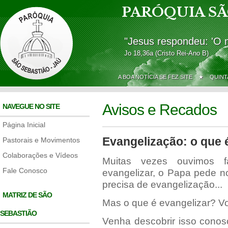
PARÓQUIA SÃ
"Jesus respondeu: 'O 
Jo 18,36a (Cristo Rei-Ano B)
A BOA NOTÍCIA SE FEZ SITE ★
QUINT
Avisos e Recados
NAVEGUE NO SITE
Página Inicial
Evangelização: o que 
Pastorais e Movimentos
Colaborações e Vídeos
Muitas vezes ouvimos fa
Fale Conosco
evangelizar, o Papa pede n
precisa de evangelização...
MATRIZ DE SÃO
Mas o que é evangelizar? V
SEBASTIÃO
Venha descobrir isso conos