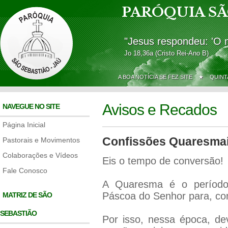
PARÓQUIA SÃ
"Jesus respondeu: 'O 
Jo 18,36a (Cristo Rei-Ano B)
A BOA NOTÍCIA SE FEZ SITE ★
QUINT
Avisos e Recados
NAVEGUE NO SITE
Página Inicial
Confissões Quaresmai
Pastorais e Movimentos
Colaborações e Vídeos
Eis o tempo de conversão!
Fale Conosco
A Quaresma é o períod
Páscoa do Senhor para, co
MATRIZ DE SÃO
SEBASTIÃO
Por isso, nessa época, de