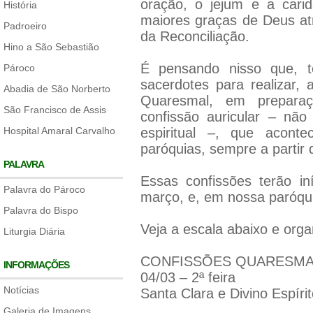
oração, o jejum e a cari
História
maiores graças de Deus at
Padroeiro
da Reconciliação.
Hino a São Sebastião
É pensando nisso que, 
Pároco
sacerdotes para realizar,
Abadia de São Norberto
Quaresmal, em prepara
São Francisco de Assis
confissão auricular – nã
Hospital Amaral Carvalho
espiritual –, que acon
paróquias, sempre a partir
PALAVRA
Essas confissões terão in
Palavra do Pároco
março, e, em nossa paróquia
Palavra do Bispo
Veja a escala abaixo e orga
Liturgia Diária
CONFISSÕES QUARESMAI
INFORMAÇÕES
04/03 – 2ª feira
Notícias
Santa Clara e Divino Espíri
Galeria de Imagens