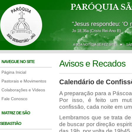
PARÓQUIA SÃ
"Jesus respondeu: 'O 
Jo 18,36a (Cristo Rei-Ano B)
A BOA NOTÍCIA SE FEZ SITE ★
SÁ
Avisos e Recados
NAVEGUE NO SITE
Página Inicial
Calendário de Confis
Pastorais e Movimentos
Colaborações e Vídeos
A preparação para a Páscoa 
Fale Conosco
Por isso, é feito um mut
confissão, cada noite em u
MATRIZ DE SÃO
Lembramos que se trata de 
SEBASTIÃO
de buscar por direção espir
das 19h, por volta de 19h45.