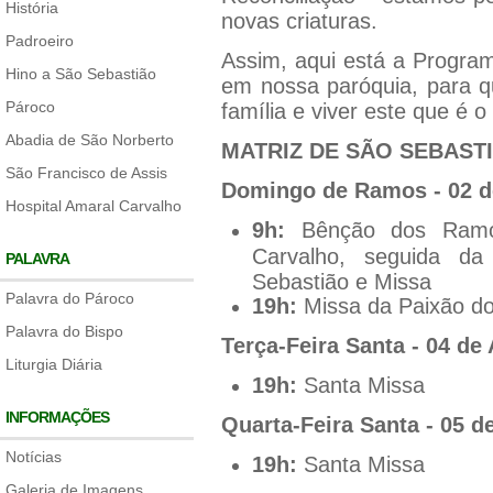
História
novas criaturas.
Padroeiro
Assim, aqui está a Progr
Hino a São Sebastião
em nossa paróquia, para qu
Pároco
família e viver este que é o
Abadia de São Norberto
MATRIZ DE SÃO SEBAST
São Francisco de Assis
Domingo de Ramos - 02 de
Hospital Amaral Carvalho
9h:
Bênção dos Ramos
Carvalho, seguida d
PALAVRA
Sebastião e Missa
Palavra do Pároco
19h:
Missa da Paixão d
Palavra do Bispo
Terça-Feira Santa - 04 de 
Liturgia Diária
19h:
Santa Missa
INFORMAÇÕES
Quarta-Feira Santa - 05 de
Notícias
19h:
Santa Missa
Galeria de Imagens