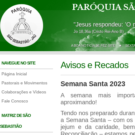
PARÓQUIA SÃ
"Jesus respondeu: 'O 
Jo 18,36a (Cristo Rei-Ano B)
A BOA NOTÍCIA SE FEZ SITE ★
SEXT
Avisos e Recados
NAVEGUE NO SITE
Página Inicial
Semana Santa 2023
Pastorais e Movimentos
Colaborações e Vídeos
A semana mais import
Fale Conosco
aproximando!
Tendo nos preparado duran
MATRIZ DE SÃO
a Semana Santa – com os e
jejum e da caridade, be
SEBASTIÃO
Reconciliação – estamos pe