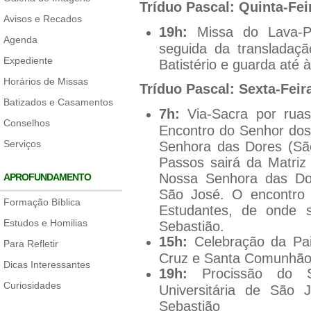
Tríduo Pascal: Quinta-Feir
Avisos e Recados
19h:
Missa do Lava-Pés
Agenda
seguida da transladaç
Expediente
Batistério e guarda até 
Horários de Missas
Tríduo Pascal: Sexta-Feira
Batizados e Casamentos
7h:
Via-Sacra por ruas
Conselhos
Encontro do Senhor do
Serviços
Senhora das Dores (Sã
Passos sairá da Matriz
Nossa Senhora das Dore
APROFUNDAMENTO
São José. O encontro 
Formação Bíblica
Estudantes, de onde s
Estudos e Homilias
Sebastião.
15h:
Celebração da Pai
Para Refletir
Cruz e Santa Comunhã
Dicas Interessantes
19h:
Procissão do 
Curiosidades
Universitária de São
Sebastião