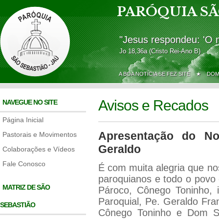
PARÓQUIA SÃ
"Jesus respondeu: 'O 
Jo 18,36a (Cristo Rei-Ano B)
A BOA NOTÍCIA SE FEZ SITE ★
DOM
Avisos e Recados
NAVEGUE NO SITE
Página Inicial
Apresentação do Nov
Pastorais e Movimentos
Geraldo
Colaborações e Vídeos
Fale Conosco
É com muita alegria que no
paroquianos e todo o povo
MATRIZ DE SÃO
Pároco, Cônego Toninho, i
Paroquial, Pe. Geraldo Fra
SEBASTIÃO
Cônego Toninho e Dom Sé