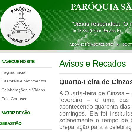
PARÓQUIA SÃ
"Jesus respondeu: 'O 
Jo 18,36a (Cristo Rei-Ano B)
A BOA NOTÍCIA SE FEZ SITE ★
SEXT
Avisos e Recados
NAVEGUE NO SITE
Página Inicial
Quarta-Feira de Cinza
Pastorais e Movimentos
Colaborações e Vídeos
A Quarta-feira de Cinzas –
Fale Conosco
fevereiro – é uma das 
acontecendo quarenta dias
domingos. Ela foi institu
MATRIZ DE SÃO
solenemente o tempo de 
SEBASTIÃO
preparação para a celebra