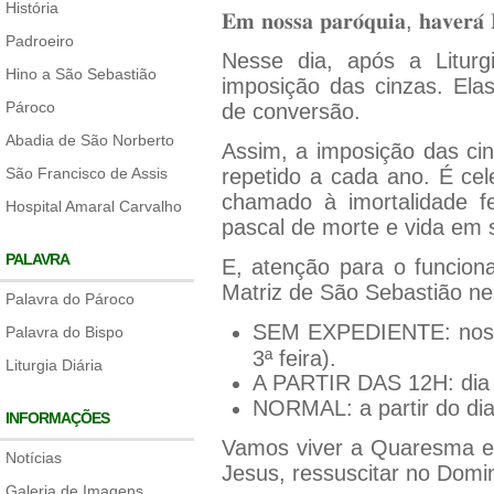
História
𝐄𝐦 𝐧𝐨𝐬𝐬𝐚 𝐩𝐚𝐫𝐨́𝐪𝐮𝐢𝐚, 𝐡𝐚𝐯𝐞𝐫𝐚́ 
Padroeiro
Nesse dia, após a Liturgi
Hino a São Sebastião
imposição das cinzas. Elas
Pároco
de conversão.
Abadia de São Norberto
Assim, a imposição das cin
São Francisco de Assis
repetido a cada ano. É ce
chamado à imortalidade fel
Hospital Amaral Carvalho
pascal de morte e vida em 
PALAVRA
E, atenção para o funcion
Matriz de São Sebastião ne
Palavra do Pároco
SEM EXPEDIENTE: nos di
Palavra do Bispo
3ª feira).
Liturgia Diária
A PARTIR DAS 12H: dia 22
NORMAL: a partir do dia 
INFORMAÇÕES
Vamos viver a Quaresma e
Notícias
Jesus, ressuscitar no Domi
Galeria de Imagens