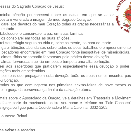
essas do Sagrado Coração de Jesus:
minha bênção permanecerá sobre as casas em que se achar
posta e venerada a imagem de meu Sagrado Coração.
 darei aos devotos do meu Coração todas as graças necessárias a
u estado.
tabelecerei e conservarei a paz em suas famílias.
 os consolarei em todas as suas aflições.
rei seu refúgio seguro na vida e, principalmente, na hora da morte.
nçarei bênçãos abundantes sobre todos os seus trabalhos e empreendimento
 pecadores encontrarão em meu Coração fonte inesgotável de misericórdias.
 almas tíbias se tornarão fervorosas pela prática dessa devoção.
 almas fervorosas subirão em pouco tempo a uma alta perfeição.
rei aos sacerdotes que praticarem especialmente essa devoção o poder 
rações mais empedernidos.
 pessoas que propagarem esta devoção terão os seus nomes inscritos pa
u Coração.
todos os que comungarem nas primeiras sextas-feiras de nove meses co
rei a graça da perseverança final e da salvação eterna.
mais sobre o Apostolado da Oração, veja detalhes em “Pastorais e Moviment
 fazer parte do movimento, deixe seu nome e telefone no “Fale Conosc
a igreja ou ligue para a Coordenadora Maria Carolina: 3032-3203.
 o Vosso Reino!
os avisos e recados