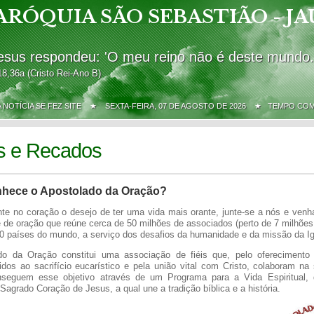
ARÓQUIA SÃO SEBASTIÃO - JA
esus respondeu: 'O meu reino não é deste mundo.
18,36a (Cristo Rei-Ano B)
A NOTÍCIA SE FEZ SITE ★
SEXTA-FEIRA, 07 DE AGOSTO DE 2026 ★ TEMPO CO
s e Recados
hece o Apostolado da Oração?
te no coração o desejo de ter uma vida mais orante, junte-se a nós e venha
 de oração que reúne cerca de 50 milhões de associados (perto de 7 milhõe
70 países do mundo, a serviço dos desafios da humanidade e da missão da Ig
o da Oração constitui uma associação de fiéis que, pelo oferecimento 
os ao sacrifício eucarístico e pela união vital com Cristo, colaboram na
seguem esse objetivo através de um Programa para a Vida Espiritual, q
agrado Coração de Jesus, a qual une a tradição bíblica e a história.