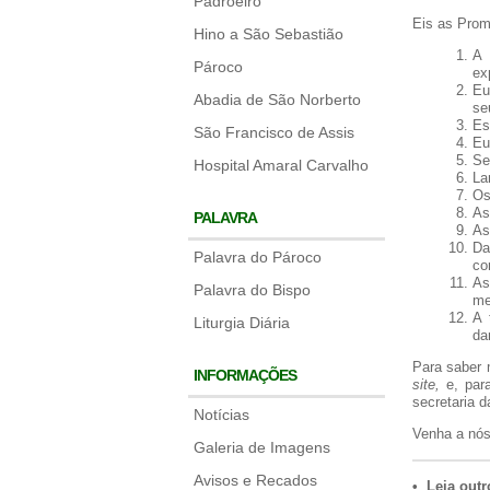
Padroeiro
Eis as Prom
Hino a São Sebastião
A 
Pároco
ex
Eu
Abadia de São Norberto
se
Es
São Francisco de Assis
Eu
Se
Hospital Amaral Carvalho
La
Os
As
PALAVRA
As
Da
Palavra do Pároco
co
As
Palavra do Bispo
me
A 
Liturgia Diária
da
Para saber 
INFORMAÇÕES
site,
e, para
secretaria d
Notícias
Venha a nós
Galeria de Imagens
Avisos e Recados
• Leia outr