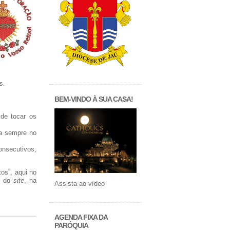
s.
BEM-VINDO À SUA CASA!
de tocar os
ra sempre no
nsecutivos,
os”, aqui no
o” do
site
, na
Assista ao vídeo
AGENDA FIXA DA
PARÓQUIA