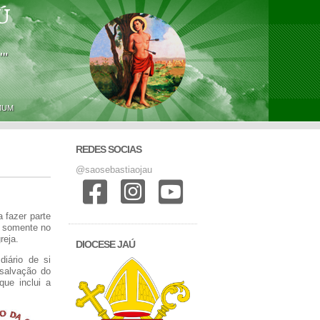
Ú
'"
MUM
REDES SOCIAS
@saosebastiaojau
 fazer parte
s somente no
reja.
DIOCESE JAÚ
diário de si
 salvação do
ue inclui a