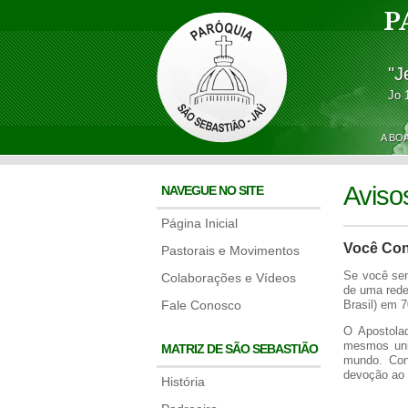
P
"J
Jo 
A BO
Aviso
NAVEGUE NO SITE
Página Inicial
Você Con
Pastorais e Movimentos
Se você sen
Colaborações e Vídeos
de uma rede
Fale Conosco
Brasil) em 
O Apostolad
mesmos unid
MATRIZ DE SÃO SEBASTIÃO
mundo. Con
devoção ao S
História