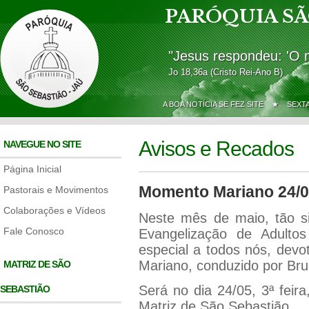
PARÓQUIA SÃ
"Jesus respondeu: 'O 
Jo 18,36a (Cristo Rei-Ano B)
A BOA NOTÍCIA SE FEZ SITE ★
SEXT
Avisos e Recados
NAVEGUE NO SITE
Página Inicial
Momento Mariano 24/0
Pastorais e Movimentos
Colaborações e Vídeos
Neste mês de maio, tão sig
Fale Conosco
Evangelização de Adulto
especial a todos nós, de
Mariano, conduzido por Brun
MATRIZ DE SÃO
Será no dia 24/05, 3ª feir
SEBASTIÃO
Matriz de São Sebastião.