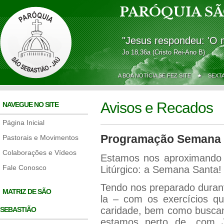
PARÓQUIA SÃ
"Jesus respondeu: 'O 
Jo 18,36a (Cristo Rei-Ano B)
A BOA NOTÍCIA SE FEZ SITE ★
SEXT
Avisos e Recados
NAVEGUE NO SITE
Página Inicial
Programação Semana 
Pastorais e Movimentos
Colaborações e Vídeos
Estamos nos aproximando
Fale Conosco
Litúrgico: a Semana Santa!
Tendo nos preparado duran
MATRIZ DE SÃO
la – com os exercícios q
caridade, bem como buscan
SEBASTIÃO
estamos perto de, com J