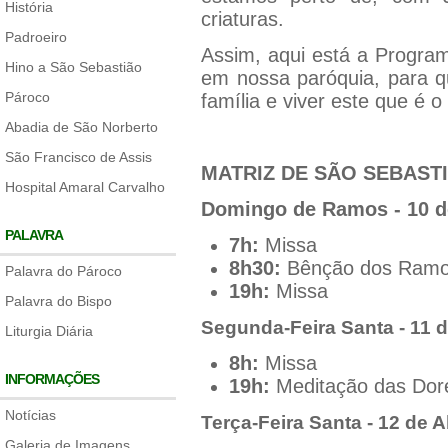
História
criaturas.
Padroeiro
Assim, aqui está a Progr
Hino a São Sebastião
em nossa paróquia, para qu
Pároco
família e viver este que é o
Abadia de São Norberto
São Francisco de Assis
MATRIZ DE SÃO SEBAST
Hospital Amaral Carvalho
Domingo de Ramos - 10 de
PALAVRA
7h:
Missa
8h30:
Bênção dos Ramos
Palavra do Pároco
19h:
Missa
Palavra do Bispo
Segunda-Feira Santa - 11 d
Liturgia Diária
8h:
Missa
INFORMAÇÕES
19h:
Meditação das Dor
Notícias
Terça-Feira Santa - 12 de A
Galeria de Imagens