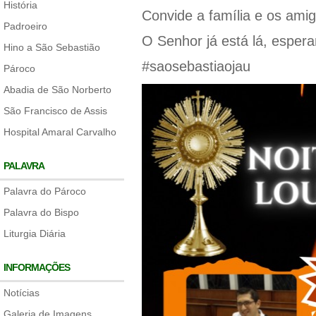
História
Convide a família e os ami
Padroeiro
O Senhor já está lá, esper
Hino a São Sebastião
#saosebastiaojau
Pároco
Abadia de São Norberto
São Francisco de Assis
Hospital Amaral Carvalho
PALAVRA
Palavra do Pároco
Palavra do Bispo
Liturgia Diária
INFORMAÇÕES
Notícias
Galeria de Imagens