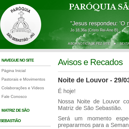
PARÓQUIA SÃ
"Jesus respondeu: 'O 
Jo 18,36a (Cristo Rei-Ano B)
A BOA NOTÍCIA SE FEZ SITE ★
SEXT
Avisos e Recados
NAVEGUE NO SITE
Página Inicial
Noite de Louvor - 29/0
Pastorais e Movimentos
Colaborações e Vídeos
É hoje!
Fale Conosco
Nossa Noite de Louvor c
Matriz de São Sebastião.
MATRIZ DE SÃO
Será um momento especi
SEBASTIÃO
prepararmos para a Seman