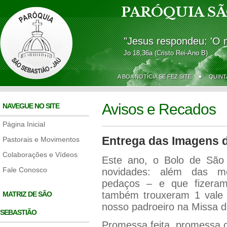
PARÓQUIA SÃ
"Jesus respondeu: 'O 
Jo 18,36a (Cristo Rei-Ano B)
A BOA NOTÍCIA SE FEZ SITE ★
QUINT
Avisos e Recados
NAVEGUE NO SITE
Página Inicial
Entrega das Imagens 
Pastorais e Movimentos
Colaborações e Vídeos
Este ano, o Bolo de São 
Fale Conosco
novidades: além das me
pedaços – e que fizeram
também trouxeram 1 vale
MATRIZ DE SÃO
nosso padroeiro na Missa da
SEBASTIÃO
Promessa feita, promessa 