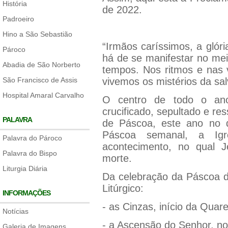
História
de 2022.
Padroeiro
Hino a São Sebastião
“Irmãos caríssimos, a glór
Pároco
há de se manifestar no mei
Abadia de São Norberto
tempos. Nos ritmos e nas 
São Francisco de Assis
vivemos os mistérios da sa
Hospital Amaral Carvalho
O centro de todo o ano
crucificado, sepultado e r
PALAVRA
de Páscoa, este ano no 
Páscoa semanal, a Igr
Palavra do Pároco
acontecimento, no qual 
Palavra do Bispo
morte.
Liturgia Diária
Da celebração da Páscoa d
Litúrgico:
INFORMAÇÕES
- as Cinzas, início da Qua
Notícias
- a Ascensão do Senhor, no
Galeria de Imagens