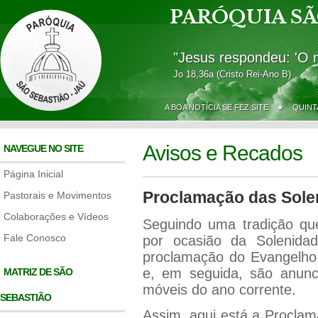
PARÓQUIA SÃ
"Jesus respondeu: 'O 
Jo 18,36a (Cristo Rei-Ano B)
A BOA NOTÍCIA SE FEZ SITE ★
QUINT
Avisos e Recados
NAVEGUE NO SITE
Página Inicial
Proclamação das Sole
Pastorais e Movimentos
Colaborações e Vídeos
Seguindo uma tradição que
Fale Conosco
por ocasião da Solenida
proclamação do Evangelho,
e, em seguida, são anunc
MATRIZ DE SÃO
móveis do ano corrente.
SEBASTIÃO
Assim, aqui está a Procla