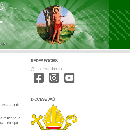
Ú
'"
OMUM
REDES SOCIAS
@saosebastiaojau
DIOCESE JAÚ
otocolos de
novembro a
ão, nhoque,