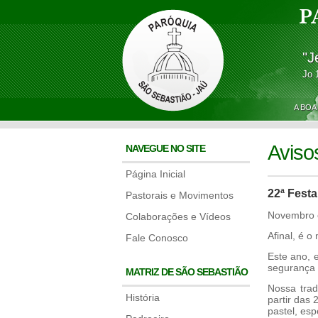
P
"J
Jo 
A BOA
Aviso
NAVEGUE NO SITE
Página Inicial
22ª Fest
Pastorais e Movimentos
Novembro c
Colaborações e Vídeos
Afinal, é 
Fale Conosco
Este ano, 
segurança 
MATRIZ DE SÃO SEBASTIÃO
Nossa tra
História
partir das
pastel, esp