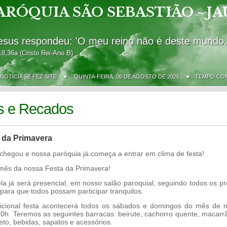
ARÓQUIA SÃO SEBASTIÃO - JA
esus respondeu: 'O meu reino não é deste mundo.
18,36a (Cristo Rei-Ano B)
 NOTÍCIA SE FEZ SITE ★
QUINTA-FEIRA, 06 DE AGOSTO DE 2026 ★ TEMPO C
s e Recados
a da Primavera
hegou e nossa paróquia já começa a entrar em clima de festa!
o mês da nossa Festa da Primavera!
ela já será presencial, em nosso salão paroquial, seguindo todos os pr
para que todos possam participar tranquilos.
dicional festa acontecerá todos os sábados e domingos do mês de 
 20h. Teremos as seguintes barracas: beirute, cachorro quente, macarr
eto, bebidas, sapatos e acessórios.