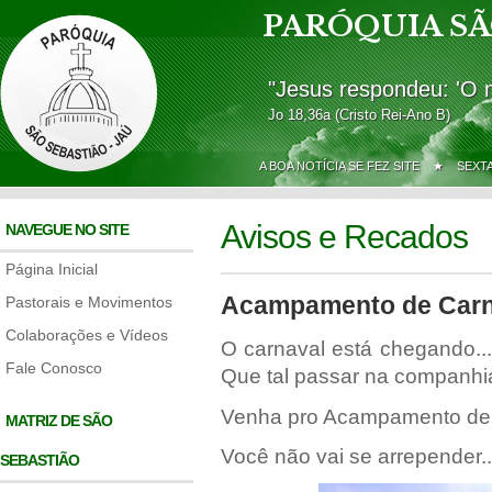
PARÓQUIA SÃ
"Jesus respondeu: 'O 
Jo 18,36a (Cristo Rei-Ano B)
A BOA NOTÍCIA SE FEZ SITE ★
SEXT
Avisos e Recados
NAVEGUE NO SITE
Página Inicial
Acampamento de Carn
Pastorais e Movimentos
Colaborações e Vídeos
O carnaval está chegando...
Fale Conosco
Que tal passar na companh
Venha pro Acampamento de 
MATRIZ DE SÃO
Você não vai se arrepender..
SEBASTIÃO