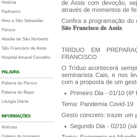
de Assis com devoção, sej
História
através de momentos de fe
Padroeiro
Confira a programação do
Hino a São Sebastião
𝐒𝐚
𝐨
𝐅𝐫𝐚𝐧𝐜𝐢𝐬𝐜𝐨
𝐝𝐞
𝐀𝐬𝐬𝐢𝐬
.
Pároco
Abadia de São Norberto
São Francisco de Assis
TRÍDUO EM PREPARA
FRANCISCO
Hospital Amaral Carvalho
O Tríduo acontecerá sempr
PALAVRA
seminarista Caio, e nos le
com a proposta de um gest
Palavra do Pároco
Palavra do Bispo
Primeiro Dia - 01/10 (6ª f
Liturgia Diária
Tema: Pandemia Covid-19
Gesto concreto: trazer um 
INFORMAÇÕES
Segundo Dia - 02/10 (s
Notícias
Galeria de Imagens