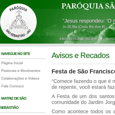
PARÓQUIA SÃ
"Jesus respondeu: 'O 
Jo 18,36a (Cristo Rei-Ano B)
A BOA NOTÍCIA SE FEZ SITE ★
QUINT
Avisos e Recados
NAVEGUE NO SITE
Página Inicial
Festa de São Francisc
Pastorais e Movimentos
Colaborações e Vídeos
“Comece fazendo o que é ne
Fale Conosco
de repente, você estará faz
A Festa de um dos santos
MATRIZ DE SÃO
comunidade do Jardim Jorge
SEBASTIÃO
Como acontece todos os a