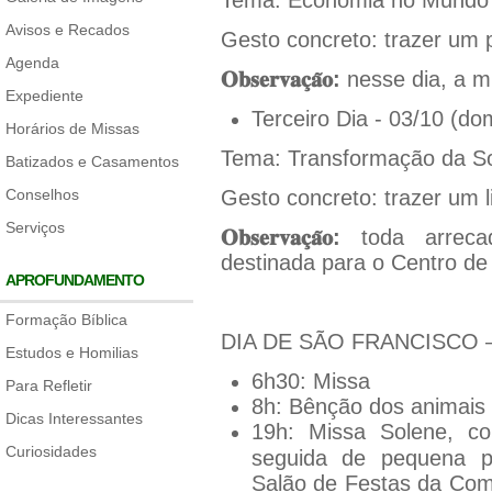
Tema: Economia no Mundo
Avisos e Recados
Gesto concreto: trazer um 
Agenda
𝐎𝐛𝐬𝐞𝐫𝐯𝐚𝐜
𝐚
𝐨
:
nesse dia, a m
Expediente
Terceiro Dia - 03/10 (do
Horários de Missas
Tema: Transformação da S
Batizados e Casamentos
Conselhos
Gesto concreto: trazer um li
Serviços
𝐎𝐛𝐬𝐞𝐫𝐯𝐚𝐜
𝐚
𝐨
:
toda arrecad
destinada para o Centro de
APROFUNDAMENTO
Formação Bíblica
DIA DE SÃO FRANCISCO – 0
Estudos e Homilias
6h30: Missa
Para Refletir
8h: Bênção dos animais
Dicas Interessantes
19h: Missa Solene, co
Curiosidades
seguida de pequena p
Salão de Festas da Com