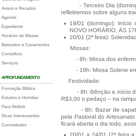
- Terceiro Dia (domingo, 
Avisos e Recados
refletiremos sobre alguns tr
Agenda
19/01 (domingo): Iníci
Expediente
NOVO HORÁRIO, ÀS 17H, 
Horários de Missas
20/01 (2ª feira): Solenid
Batizados e Casamentos
Missas:
Conselhos
- 8h: Missa dos enferm
Serviços
- 19h: Missa Solene em h
APROFUNDAMENTO
Festividade:
Formação Bíblica
- 8h: Bênção e início da 
Estudos e Homilias
R$3,00 o pedaço – na rampa
Para Refletir
- 8h: Bazar de sapatos, 
Dicas Interessantes
pela Pastoral do Artesanato
ficará aberta o dia todo, ass
Curiosidades
20/01 a 24/01 (2ª feira a