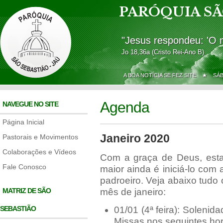
PARÓQUIA SÃ
"Jesus respondeu: 'O 
Jo 18,36a (Cristo Rei-Ano B)
A BOA NOTÍCIA SE FEZ SITE ★
SÁ
Agenda
NAVEGUE NO SITE
Página Inicial
Janeiro 2020
Pastorais e Movimentos
Colaborações e Vídeos
Com a graça de Deus, esta
Fale Conosco
maior ainda é iniciá-lo co
padroeiro. Veja abaixo tud
MATRIZ DE SÃO
mês de janeiro:
SEBASTIÃO
01/01 (4ª feira): Soleni
Missas nos seguintes hor