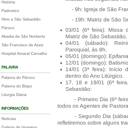
História
- 9h: Igreja de São Franc
Padroeiro
- 19h: Matriz de São Se
Hino a São Sebastião
Pároco
03/01 (6ª feira): Miss
Matriz de São Sebastião,
Abadia de São Norberto
04/01 (sábado): Rein
São Francisco de Assis
Paroquial, às 8h.
Hospital Amaral Carvalho
05/01 (domingo): Epifani
12/01 (domingo): Batism
PALAVRA
14/01 (3ª feira): Iníc
dentro do Ano Litúrgico.
Palavra do Pároco
17, 18 e 19/01 (6ª feir
Palavra do Bispo
Sebastião:
Liturgia Diária
- Primeiro Dia (6ª feira, 
todos os Agentes de Pastora
INFORMAÇÕES
- Segundo Dia (sábado, 1
Notícias
refletiremos sobre alguns tr
Galeria de Imagens