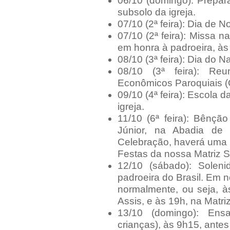
06/10 (domingo): Prepar
subsolo da igreja.
07/10 (2ª feira): Dia de 
07/10 (2ª feira): Missa 
em honra à padroeira, às
08/10 (3ª feira): Dia do Na
08/10 (3ª feira): Re
Econômicos Paroquiais (
09/10 (4ª feira): Escola 
igreja.
11/10 (6ª feira): Bênçã
Júnior, na Abadia de
Celebração, haverá uma 
Festas da nossa Matriz 
12/10 (sábado): Solen
padroeira do Brasil. Em 
normalmente, ou seja, à
Assis, e às 19h, na Matri
13/10 (domingo): Ens
crianças), às 9h15, antes