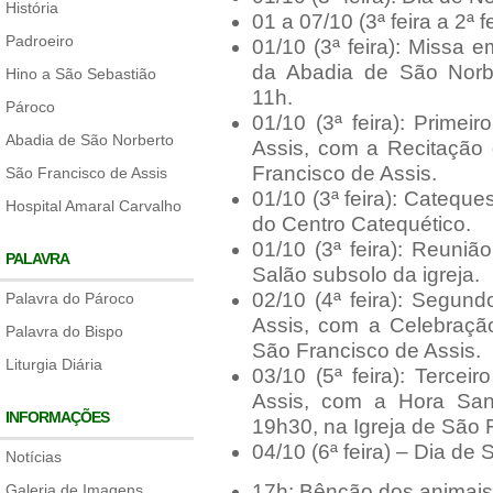
História
01 a 07/10 (3ª feira a 2ª
Padroeiro
01/10 (3ª feira): Missa 
da Abadia de São Norb
Hino a São Sebastião
11h.
Pároco
01/10 (3ª feira): Prime
Abadia de São Norberto
Assis, com a Recitação 
Francisco de Assis.
São Francisco de Assis
01/10 (3ª feira): Catequ
Hospital Amaral Carvalho
do Centro Catequético.
01/10 (3ª feira): Reuni
PALAVRA
Salão subsolo da igreja.
02/10 (4ª feira): Segun
Palavra do Pároco
Assis, com a Celebração
Palavra do Bispo
São Francisco de Assis.
Liturgia Diária
03/10 (5ª feira): Terce
Assis, com a Hora San
INFORMAÇÕES
19h30, na Igreja de São 
04/10 (6ª feira) – Dia de
Notícias
17h: Bênção dos animais 
Galeria de Imagens