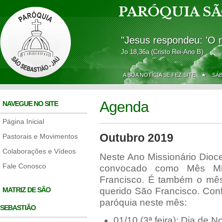
PARÓQUIA SÃ
"Jesus respondeu: 'O 
Jo 18,36a (Cristo Rei-Ano B)
A BOA NOTÍCIA SE FEZ SITE ★
SÁ
Agenda
NAVEGUE NO SITE
Página Inicial
Outubro 2019
Pastorais e Movimentos
Colaborações e Vídeos
Neste Ano Missionário Dioce
Fale Conosco
convocado como Mês Miss
Francisco. É também o mê
MATRIZ DE SÃO
querido São Francisco. Con
paróquia neste mês:
SEBASTIÃO
01/10 (3ª feira): Dia de 