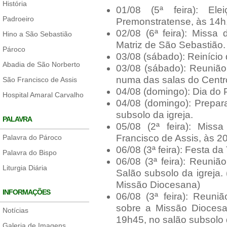
História
01/08 (5ª feira): E
Padroeiro
Premonstratense, às 14h
02/08 (6ª feira): Miss
Hino a São Sebastião
Matriz de São Sebastião.
Pároco
03/08 (sábado): Reinício
Abadia de São Norberto
03/08 (sábado): Reunião
numa das salas do Centr
São Francisco de Assis
04/08 (domingo): Dia do 
Hospital Amaral Carvalho
04/08 (domingo): Prepar
subsolo da igreja.
PALAVRA
05/08 (2ª feira): Mis
Francisco de Assis, às 2
Palavra do Pároco
06/08 (3ª feira): Festa d
Palavra do Bispo
06/08 (3ª feira): Reuni
Liturgia Diária
Salão subsolo da igreja
Missão Diocesana)
INFORMAÇÕES
06/08 (3ª feira): Reun
sobre a Missão Dioces
Notícias
19h45, no salão subsolo 
Galeria de Imagens