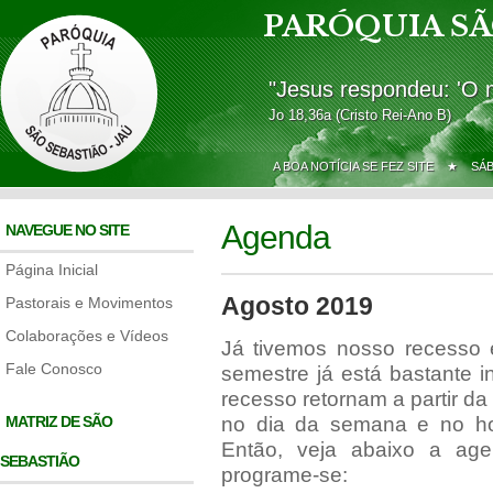
PARÓQUIA SÃ
"Jesus respondeu: 'O 
Jo 18,36a (Cristo Rei-Ano B)
A BOA NOTÍCIA SE FEZ SITE ★
SÁ
Agenda
NAVEGUE NO SITE
Página Inicial
Agosto 2019
Pastorais e Movimentos
Colaborações e Vídeos
Já tivemos nosso recesso
Fale Conosco
semestre já está bastante 
recesso retornam a partir d
MATRIZ DE SÃO
no dia da semana e no ho
Então, veja abaixo a ag
SEBASTIÃO
programe-se: