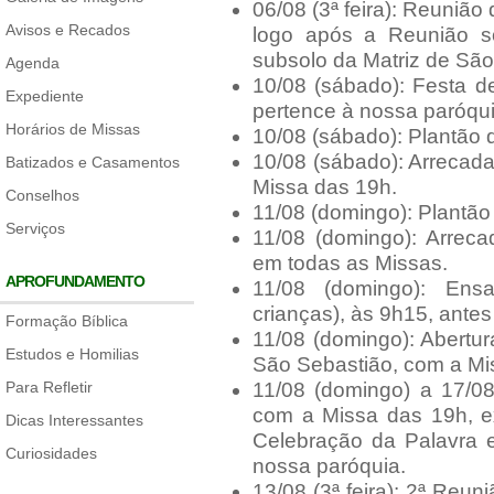
06/08 (3ª feira): Reunião
Avisos e Recados
logo após a Reunião s
subsolo da Matriz de São
Agenda
10/08 (sábado): Festa d
Expediente
pertence à nossa paróqui
Horários de Missas
10/08 (sábado): Plantão 
10/08 (sábado): Arrecada
Batizados e Casamentos
Missa das 19h.
Conselhos
11/08 (domingo): Plantão
Serviços
11/08 (domingo): Arreca
em todas as Missas.
APROFUNDAMENTO
11/08 (domingo): Ens
crianças), às 9h15, antes
Formação Bíblica
11/08 (domingo): Abertu
Estudos e Homilias
São Sebastião, com a Mi
Para Refletir
11/08 (domingo) a 17/08
com a Missa das 19h, e
Dicas Interessantes
Celebração da Palavra 
Curiosidades
nossa paróquia.
13/08 (3ª feira): 2ª Reu