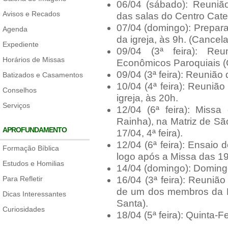
06/04 (sábado): Reuni
Avisos e Recados
das salas do Centro Cate
07/04 (domingo): Prepar
Agenda
da igreja, às 9h. (Cance
Expediente
09/04 (3ª feira): Re
Horários de Missas
Econômicos Paroquiais (
09/04 (3ª feira): Reunião
Batizados e Casamentos
10/04 (4ª feira): Reunião
Conselhos
igreja, às 20h.
Serviços
12/04 (6ª feira): Miss
Rainha), na Matriz de São
APROFUNDAMENTO
17/04, 4ª feira).
12/04 (6ª feira): Ensaio 
Formação Bíblica
logo após a Missa das 19h
Estudos e Homilias
14/04 (domingo): Domin
Para Refletir
16/04 (3ª feira): Reunião
de um dos membros da P
Dicas Interessantes
Santa).
Curiosidades
18/04 (5ª feira): Quinta-Fe