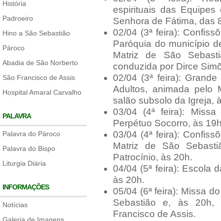
História
espirituais das Equipe
Padroeiro
Senhora de Fátima, das 
02/04 (3ª feira): Confi
Hino a São Sebastião
Paróquia do município de 
Pároco
Matriz de São Sebasti
Abadia de São Norberto
conduzida por Dirce Simõ
02/04 (3ª feira): Grand
São Francisco de Assis
Adultos, animada pelo 
Hospital Amaral Carvalho
salão subsolo da Igreja, 
03/04 (4ª feira): Mis
PALAVRA
Perpétuo Socorro, às 19h
03/04 (4ª feira): Confi
Palavra do Pároco
Matriz de São Sebast
Palavra do Bispo
Patrocínio, às 20h.
Liturgia Diária
04/04 (5ª feira): Escola 
às 20h.
INFORMAÇÕES
05/04 (6ª feira): Missa 
Sebastião e, às 20h
Notícias
Francisco de Assis.
Galeria de Imagens