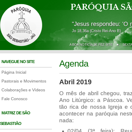
PARÓQUIA SÃ
"Jesus respondeu: 'O 
Jo 18,36a (Cristo Rei-Ano B)
A BOA NOTÍCIA SE FEZ SITE ★
SEXT
Agenda
NAVEGUE NO SITE
Página Inicial
Abril 2019
Pastorais e Movimentos
Colaborações e Vídeos
O mês de abril chegou, tr
Fale Conosco
Ano Litúrgico: a Páscoa. 
tão rica de nossa Igreja e
MATRIZ DE SÃO
acontecer na paróquia nest
nada:
SEBASTIÃO
02/04 (3ª feira): Reu