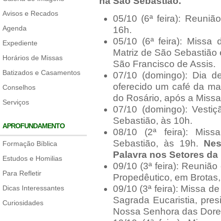
na São Sebastião.
Avisos e Recados
05/10 (6ª feira): Reuniã
Agenda
16h.
05/10 (6ª feira): Miss
Expediente
Matriz de São Sebastião
Horários de Missas
São Francisco de Assis.
Batizados e Casamentos
07/10 (domingo): Dia 
oferecido um café da m
Conselhos
do Rosário, após a Missa
Serviços
07/10 (domingo): Vesti
Sebastião, às 10h.
APROFUNDAMENTO
08/10 (2ª feira): Mis
Sebastião, às 19h.
Nes
Formação Bíblica
Palavra nos Setores da
Estudos e Homilias
09/10 (3ª feira): Reunião
Para Refletir
Propedêutico, em Brotas,
09/10 (3ª feira): Missa d
Dicas Interessantes
Sagrada Eucaristia, pre
Curiosidades
Nossa Senhora das Dores,