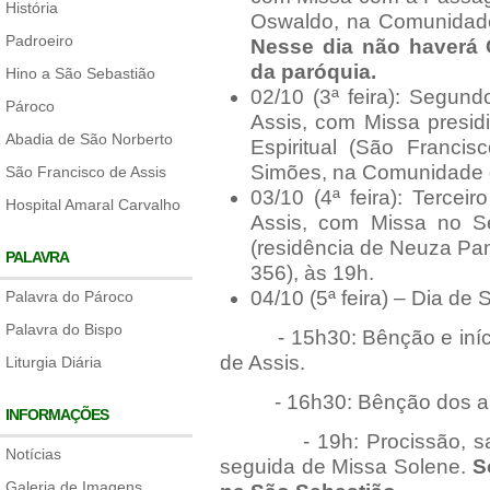
História
Oswaldo, na Comunidade
Padroeiro
Nesse dia não haverá 
da paróquia.
Hino a São Sebastião
02/10 (3ª feira): Segun
Pároco
Assis, com Missa presi
Abadia de São Norberto
Espiritual (São Franci
Simões, na Comunidade d
São Francisco de Assis
03/10 (4ª feira): Terce
Hospital Amaral Carvalho
Assis, com Missa no Se
(residência de Neuza Pan
PALAVRA
356), às 19h.
04/10 (5ª feira) – Dia de
Palavra do Pároco
Palavra do Bispo
- 15h30: Bênção e início
de Assis.
Liturgia Diária
- 16h30: Bênção dos anima
INFORMAÇÕES
- 19h: Procissão, saind
Notícias
seguida de Missa Solene.
S
Galeria de Imagens