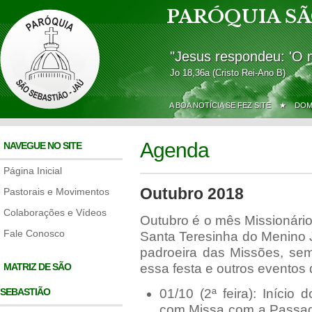
PARÓQUIA SÃ
"Jesus respondeu: 'O 
Jo 18,36a (Cristo Rei-Ano B)
A BOA NOTÍCIA SE FEZ SITE ★
DOM
Agenda
NAVEGUE NO SITE
Página Inicial
Outubro 2018
Pastorais e Movimentos
Colaborações e Vídeos
Outubro é o mês Missionári
Fale Conosco
Santa Teresinha do Menino 
padroeira das Missões, sem
MATRIZ DE SÃO
essa festa e outros eventos
SEBASTIÃO
01/10 (2ª feira): Início
com Missa com a Passag