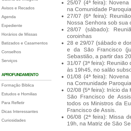
25/07 (4ª feira): Noven
Avisos e Recados
na Comunidade Paroquial
27/07 (6ª feira): Reun
Agenda
Nossa Senhora sob sua or
Expediente
28/07 (sábado): Reun
Horários de Missas
coroinhas
28 e 29/07 (sábado e do
Batizados e Casamentos
e da São Francisco (j
Conselhos
Sebastião, a partir das 2
Serviços
31/07 (3ª feira): Reunião
às 19h45, no salão subso
APROFUNDAMENTO
01/08 (4ª feira): Noven
na Comunidade Paroquial
Formação Bíblica
02/08 (5ª feira): Início
Estudos e Homilias
São Francisco de Assi
Para Refletir
todos os Ministros da Eu
Francisco de Assis.
Dicas Interessantes
06/08 (2ª feira): Missa 
Curiosidades
19h, na Matriz de São Se