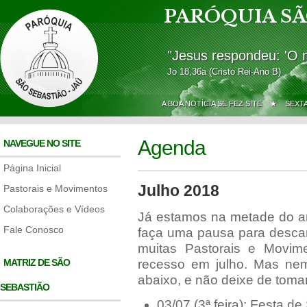
PARÓQUIA SÃ
"Jesus respondeu: 'O 
Jo 18,36a (Cristo Rei-Ano B)
A BOA NOTÍCIA SE FEZ SITE ★
SEXT
Agenda
NAVEGUE NO SITE
Página Inicial
Julho 2018
Pastorais e Movimentos
Colaborações e Vídeos
Já estamos na metade do 
Fale Conosco
faça uma pausa para descan
muitas Pastorais e Movi
MATRIZ DE SÃO
recesso em julho. Mas ne
abaixo, e não deixe de toma
SEBASTIÃO
03/07 (3ª feira): Festa d