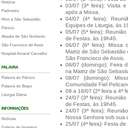
História
03/07 (3ª feira): Visita
Padroeiro
após a Missa.
04/07 (4ª feira): Reu
Hino a São Sebastião
Equipes de Liturgia, às 1
Pároco
05/07 (5ª feira): Reuni
Abadia de São Norberto
de Festas, às 19h45.
06/07 (6ª feira): Miss
São Francisco de Assis
Matriz de São Sebastião
Hospital Amaral Carvalho
São Francisco de Assis.
08/07 (domingo): Feira 
PALAVRA
na Matriz de São Sebasti
08/07 (domingo): Miss
Palavra do Pároco
Comunidade Fiel Pelicano
Palavra do Bispo
09 a 18/07 (2ª feira a 4ª f
Liturgia Diária
24/07 (3ª feira): Reuni
de Festas, às 19h45.
INFORMAÇÕES
24/07 (3ª feira): Reun
Nossa Senhora sob sua or
Notícias
25/07 (4ª feira): Festa d
Galeria de Imagens