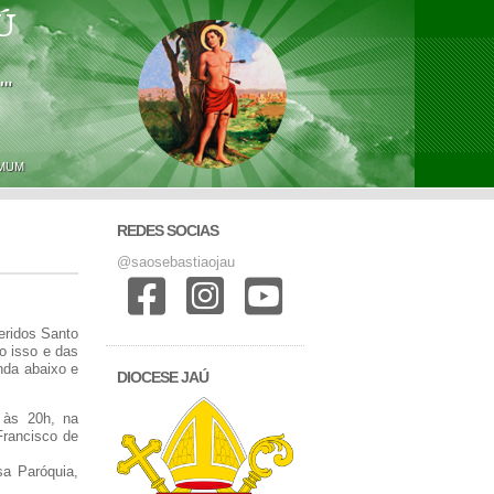
Ú
'"
OMUM
REDES SOCIAS
@saosebastiaojau
eridos Santo
o isso e das
nda abaixo e
DIOCESE JAÚ
 às 20h, na
Francisco de
sa Paróquia,