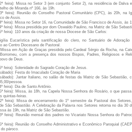
2ª feira): Missa no Setor 3 (em conjunto Setor 2), na residência de Dalva 
elho de Miranda nº 166, às 19h.
(3ª feira): Reunião do Conselho Pastoral Comunitário (CPC), às 20h, na I
co de Assis.
4ª feira): Missa no Setor 16, na Comunidade de São Francisco de Assis, às 1
4ª feira): Missa presidida por dom Oswaldo Paulino, na Matriz de São Sebasti
5ª feira): 110 anos da criação de nossa Diocese de São Carlos:
igília Eucarística pela santificação do clero, no Santuário de Adoraçã
o ao Centro Diocesano de Pastoral.
 Missa em Ação de Graças presidida pelo Cardeal Sérgio da Rocha, na Cat
 Borromeu, com a presença dos nossos Bispos, Padres, Religiosos e Reli
 povo de Deus.
6ª feira): Solenidade do Sagrado Coração de Jesus.
(sábado): Festa do Imaculado Coração de Maria
sábado): Jantar Italiano, no salão de festas da Matriz de São Sebastião, 
35,00/pessoa.
4ª feira): Dia de Santo Antônio.
5ª feira): Missa, às 18h, na Capela Nossa Senhora do Rosário, o que passa
s quintas-feiras.
(2ª feira): Missa de encerramento do 1º semestre da Pastoral dos Setores
de São Sebastião. A Celebração da Palavra nos Setores retorna no dia 30 d
ssa às 19h, na Matriz de São Sebastião.
3ª feira): Reunião mensal dos padres no Vicariato Nossa Senhora do Patroc
5ª feira): Reunião do Conselho Administrativo e Econômico Paroquial (CAEP
 do pároco.