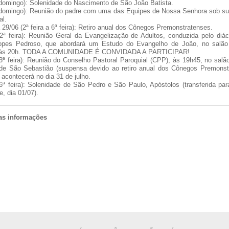
(domingo): Solenidade do Nascimento de São João Batista.
(domingo): Reunião do padre com uma das Equipes de Nossa Senhora sob su
al.
 29/06 (2ª feira a 6ª feira): Retiro anual dos Cônegos Premonstratenses.
(2ª feira): Reunião Geral da Evangelização de Adultos, conduzida pelo di
opes Pedroso, que abordará um Estudo do Evangelho de João, no salão
, às 20h. TODA A COMUNIDADE É CONVIDADA A PARTICIPAR!
3ª feira): Reunião do Conselho Pastoral Paroquial (CPP), às 19h45, no salã
 de São Sebastião (suspensa devido ao retiro anual dos Cônegos Premonst
 acontecerá no dia 31 de julho.
6ª feira): Solenidade de São Pedro e São Paulo, Apóstolos (transferida pa
e, dia 01/07).
ras informações