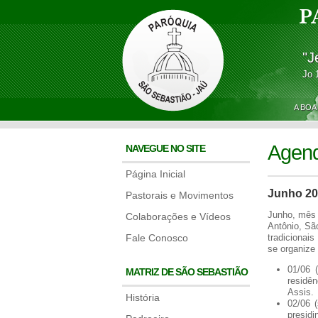
P
"J
Jo 
A BOA
Agen
NAVEGUE NO SITE
Página Inicial
Junho 2
Pastorais e Movimentos
Junho, mês 
Colaborações e Vídeos
Antônio, Sã
Fale Conosco
tradicionai
se organize
01/06 
MATRIZ DE SÃO SEBASTIÃO
residê
Assis.
História
02/06 
presidi