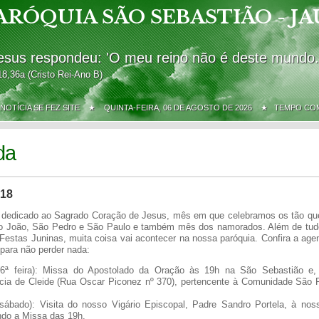
ARÓQUIA SÃO SEBASTIÃO - JA
esus respondeu: 'O meu reino não é deste mundo.
18,36a (Cristo Rei-Ano B)
 NOTÍCIA SE FEZ SITE ★
QUINTA-FEIRA, 06 DE AGOSTO DE 2026 ★ TEMPO C
da
018
dedicado ao Sagrado Coração de Jesus, mês em que celebramos os tão qu
o João, São Pedro e São Paulo e também mês dos namorados. Além de tud
s Festas Juninas, muita coisa vai acontecer na nossa paróquia. Confira a age
 para não perder nada:
(6ª feira): Missa do Apostolado da Oração às 19h na São Sebastião e,
ncia de Cleide (Rua Oscar Piconez nº 370), pertencente à Comunidade São 
(sábado): Visita do nosso Vigário Episcopal, Padre Sandro Portela, à nos
ndo a Missa das 19h.