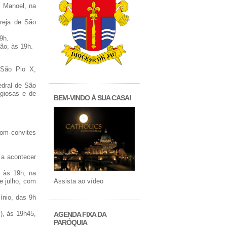
e Manoel, na
greja de São
9h.
ão, às 19h.
o São Pio X,
edral de São
giosas e de
BEM-VINDO À SUA CASA!
com convites
 a acontecer
, às 19h, na
Assista ao vídeo
e julho, com
ínio, das 9h
), às 19h45,
AGENDA FIXA DA
PARÓQUIA