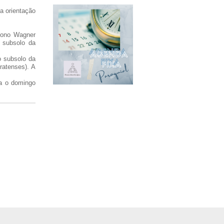
a orientação
ácono Wagner
 subsolo da
o subsolo da
ratenses). A
ra o domingo