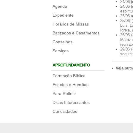
24/06 
Agenda
24/06 
espiritu
Expediente
25/06 a
25/06 
Horários de Missas
Luís L
Igreja
Batizados e Casamentos
26/06 (
Matriz
Conselhos
reunião
29/06 (
Serviços
seguint
APROFUNDAMENTO
• Veja out
Formação Bíblica
Estudos e Homilias
Para Refletir
Dicas Interessantes
Curiosidades