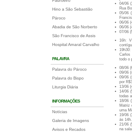
Padroeiro
04/06 (
Rua Bot
Hino a São Sebastião
05/06 
Francis
Pároco
06/06 (
Abadia de São Norberto
06/06 (
07/06 (
São Francisco de Assis
16h: V
Hospital Amaral Carvalho
contígu
19h30:
Carlos
PALAVRA
todo o
08/06 (
Palavra do Pároco
09/06 
09/06 (
Palavra do Bispo
por R$
13/06 (
Liturgia Diária
14/06 (
todas a
18/06 
INFORMAÇÕES
Matriz 
uma Mi
Notícias
19/06 (
às 14h.
Galeria de Imagens
21/06 (
na sala
Avisos e Recados