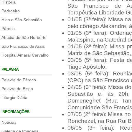
História
São Francisco de A
Padroeiro
Terapêutica Liberdade G
01/05 (3ª feira): Missa n
Hino a São Sebastião
pelo cônego Alexandre, 
Pároco
01/05 (3ª feira): Orden
Abadia de São Norberto
Malaspina, na Catedral d
01/05 (3ª feira): Missa 
São Francisco de Assis
Matriz de São Sebastião,
Hospital Amaral Carvalho
03/05 (5ª feira): Festa 
Tiago Apóstolo.
PALAVRA
03/05 (5ª feira): Reuni
(CPC) na São Francisco d
Palavra do Pároco
04/05 (6ª feira): Missa 
Palavra do Bispo
Sebastião e, às 20h,
Liturgia Diária
Domenegheti (Rua Tanc
Comunidade São Francis
INFORMAÇÕES
07/05 (2ª feira): Missa n
Ronchezel, na Rua Rui B
Notícias
08/05 (3ª feira): Re
Galeria de Imagens