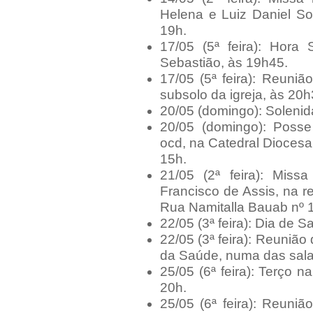
Helena e Luiz Daniel So
19h.
17/05 (5ª feira): Hora
Sebastião, às 19h45.
17/05 (5ª feira): Reuni
subsolo da igreja, às 20h
20/05 (domingo): Soleni
20/05 (domingo): Poss
ocd, na Catedral Diocesa
15h.
21/05 (2ª feira): Mis
Francisco de Assis, na re
Rua Namitalla Bauab nº 1
22/05 (3ª feira): Dia de S
22/05 (3ª feira): Reuniã
da Saúde, numa das sala
25/05 (6ª feira): Terço n
20h.
25/05 (6ª feira): Reun