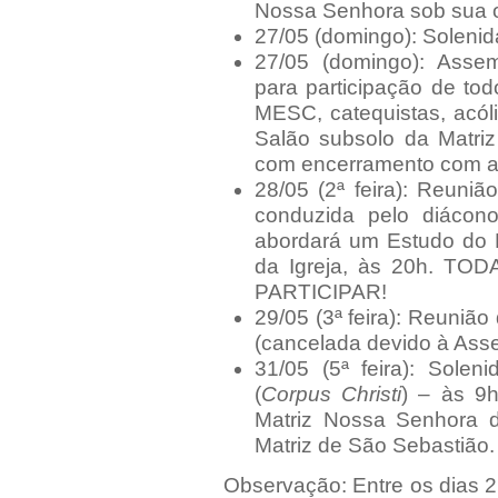
Nossa Senhora sob sua or
27/05 (domingo): Solenid
27/05 (domingo): Asse
para participação de t
MESC, catequistas, acól
Salão subsolo da Matriz
com encerramento com a 
28/05 (2ª feira): Reuni
conduzida pelo diácon
abordará um Estudo do 
da Igreja, às 20h. 
PARTICIPAR!
29/05 (3ª feira): Reuniã
(cancelada devido à Asse
31/05 (5ª feira): Sole
(
Corpus Christi
) – às 9
Matriz Nossa Senhora d
Matriz de São Sebastião.
Observação: Entre os dias 21/