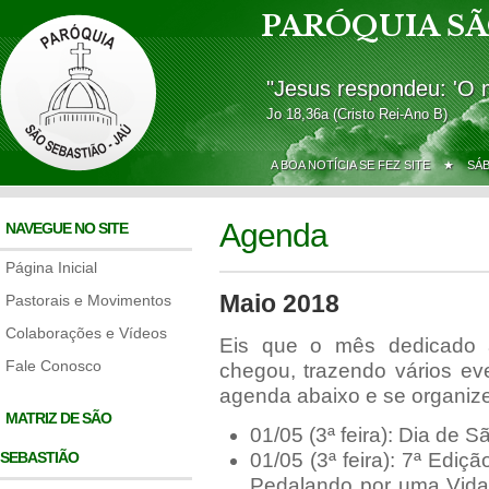
PARÓQUIA SÃ
"Jesus respondeu: 'O 
Jo 18,36a (Cristo Rei-Ano B)
A BOA NOTÍCIA SE FEZ SITE ★
SÁ
Agenda
NAVEGUE NO SITE
Página Inicial
Maio 2018
Pastorais e Movimentos
Colaborações e Vídeos
Eis que o mês dedicado
Fale Conosco
chegou, trazendo vários ev
agenda abaixo e se organize
MATRIZ DE SÃO
01/05 (3ª feira): Dia de 
SEBASTIÃO
01/05 (3ª feira): 7ª Edi
Pedalando por uma Vida 