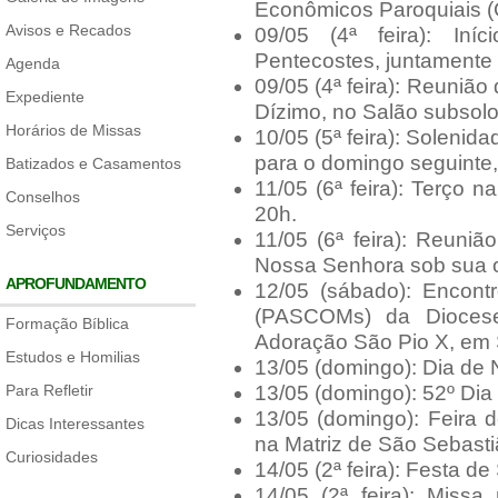
Econômicos Paroquiais (
Avisos e Recados
09/05 (4ª feira): I
Pentecostes, juntamente
Agenda
09/05 (4ª feira): Reuniã
Expediente
Dízimo, no Salão subsolo
Horários de Missas
10/05 (5ª feira): Solenid
para o domingo seguinte,
Batizados e Casamentos
11/05 (6ª feira): Terço n
Conselhos
20h.
Serviços
11/05 (6ª feira): Reun
Nossa Senhora sob sua or
APROFUNDAMENTO
12/05 (sábado): Encon
(PASCOMs) da Diocese
Formação Bíblica
Adoração São Pio X, em 
Estudos e Homilias
13/05 (domingo): Dia de
Para Refletir
13/05 (domingo): 52º Di
13/05 (domingo): Feira 
Dicas Interessantes
na Matriz de São Sebasti
Curiosidades
14/05 (2ª feira): Festa d
14/05 (2ª feira): Missa