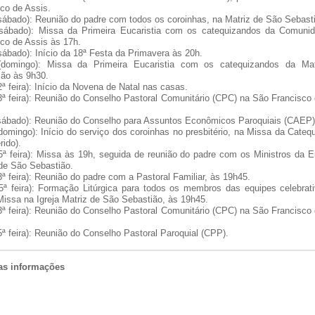
co de Assis.
sábado): Reunião do padre com todos os coroinhas, na Matriz de São Sebasti
(sábado): Missa da Primeira Eucaristia com os catequizandos da Comuni
co de Assis às 17h.
sábado): Início da 18ª Festa da Primavera às 20h.
(domingo): Missa da Primeira Eucaristia com os catequizandos da Ma
ião às 9h30.
2ª feira): Início da Novena de Natal nas casas.
3ª feira): Reunião do Conselho Pastoral Comunitário (CPC) na São Francisco 
(sábado): Reunião do Conselho para Assuntos Econômicos Paroquiais (CAEP)
domingo): Início do serviço dos coroinhas no presbitério, na Missa da Cateq
rido).
5ª feira): Missa às 19h, seguida de reunião do padre com os Ministros da Eu
de São Sebastião.
3ª feira): Reunião do padre com a Pastoral Familiar, às 19h45.
(5ª feira): Formação Litúrgica para todos os membros das equipes celebrat
issa na Igreja Matriz de São Sebastião, às 19h45.
3ª feira): Reunião do Conselho Pastoral Comunitário (CPC) na São Francisco 
5ª feira): Reunião do Conselho Pastoral Paroquial (CPP).
ras informações