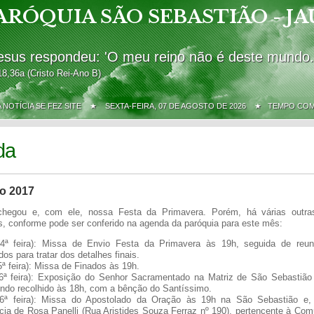
ARÓQUIA SÃO SEBASTIÃO - JA
esus respondeu: 'O meu reino não é deste mundo.
18,36a (Cristo Rei-Ano B)
A NOTÍCIA SE FEZ SITE ★
SEXTA-FEIRA, 07 DE AGOSTO DE 2026 ★ TEMPO CO
da
o 2017
hegou e, com ele, nossa Festa da Primavera. Porém, há várias outras
, conforme pode ser conferido na agenda da paróquia para este mês:
(4ª feira): Missa de Envio Festa da Primavera às 19h, seguida de reu
dos para tratar dos detalhes finais.
5ª feira): Missa de Finados às 19h.
(6ª feira): Exposição do Senhor Sacramentado na Matriz de São Sebastião 
endo recolhido às 18h, com a bênção do Santíssimo.
(6ª feira): Missa do Apostolado da Oração às 19h na São Sebastião e,
cia de Rosa Panelli (Rua Aristides Souza Ferraz nº 190), pertencente à Co