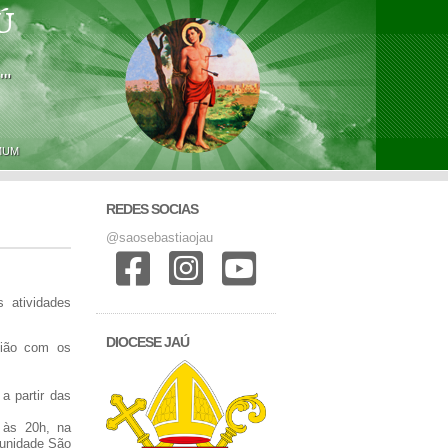
Ú
'"
MUM
REDES SOCIAS
@saosebastiaojau
 atividades
DIOCESE JAÚ
nião com os
a partir das
 às 20h, na
munidade São