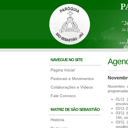
P
"J
Jo 
A BO
Agen
NAVEGUE NO SITE
Página Inicial
Novembr
Pastorais e Movimentos
Novembro c
Colaborações e Vídeos
programadas
Fale Conosco
01/11 
envolvi
02/11 (
MATRIZ DE SÃO SEBASTIÃO
03/11 
15h, s
História
03/11 
residên