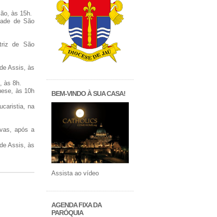
ão, às 15h.
dade de São
triz de São
de Assis, às
, às 8h.
uese, às 10h
BEM-VINDO À SUA CASA!
caristia, na
ivas, após a
de Assis, às
Assista ao vídeo
AGENDA FIXA DA
PARÓQUIA