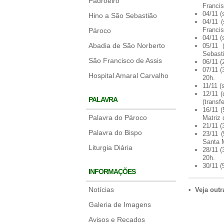
Padroeiro
Francis
04/11 (
Hino a São Sebastião
04/11 
Francis
Pároco
04/11 (
Abadia de São Norberto
05/11 
Sebast
São Francisco de Assis
06/11 (
07/11 (
Hospital Amaral Carvalho
20h.
11/11 
12/11 (
PALAVRA
(transfe
16/11 (
Palavra do Pároco
Matriz 
21/11 (
Palavra do Bispo
23/11 
Santa M
Liturgia Diária
28/11 (
20h.
30/11 (
INFORMAÇÕES
Notícias
• Veja out
Galeria de Imagens
Avisos e Recados