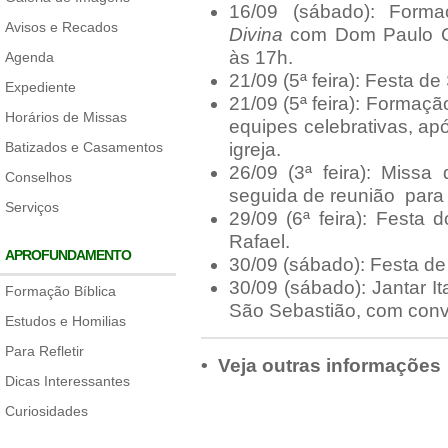
16/09 (sábado): Form
Avisos e Recados
Divina
com Dom Paulo Ce
às 17h.
Agenda
21/09 (5ª feira): Festa d
Expediente
21/09 (5ª feira): Formaç
Horários de Missas
equipes celebrativas, ap
Batizados e Casamentos
igreja.
26/09 (3ª feira): Missa
Conselhos
seguida de reunião para t
Serviços
29/09 (6ª feira): Festa 
Rafael.
APROFUNDAMENTO
30/09 (sábado): Festa de
30/09 (sábado): Jantar It
Formação Bíblica
São Sebastião, com conv
Estudos e Homilias
Para Refletir
• Veja outras informações
Dicas Interessantes
Curiosidades