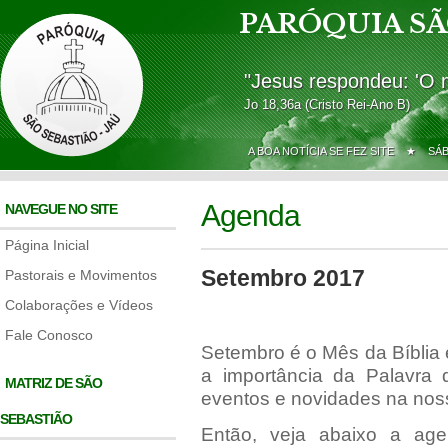
PARÓQUIA SÃ
"Jesus respondeu: 'O 
Jo 18,36a (Cristo Rei-Ano B)
A BOA NOTÍCIA SE FEZ SITE ★
SÁ
Agenda
NAVEGUE NO SITE
Página Inicial
Setembro 2017
Pastorais e Movimentos
Colaborações e Vídeos
Fale Conosco
Setembro é o Mês da Bíblia e
a importância da Palavra 
MATRIZ DE SÃO
eventos e novidades na nos
SEBASTIÃO
Então, veja abaixo a ag