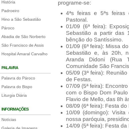
História
programe-se:
Padroeiro
4ªs feiras e 5ªs feir
Pastoral.
Hino a São Sebastião
01/09 (6ª feira): Expos
Pároco
Sebastião a partir das
Abadia de São Norberto
bênção do Santíssimo.
São Francisco de Assis
01/09 (6ª feira): Missa 
Sebastião e, às 20h, 
Hospital Amaral Carvalho
Aranda Didoni (Rua T
Comunidade São Francis
PALAVRA
05/09 (3ª feira): Reuni
Palavra do Pároco
de Festas.
07/09 (5ª feira): Encontr
Palavra do Bispo
com o Bispo Dom Paulo 
Liturgia Diária
Flavio de Mello, das 8h à
08/09 (6ª feira): Festa d
INFORMAÇÕES
10/09 (domingo): Visit
nossa paróquia, presidin
Notícias
14/09 (5ª feira): Festa d
Galeria de Imagens