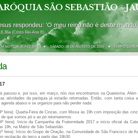
ARÓQUIA SÃO SEBASTIÃO - JA
esus respondeu: 'O meu reino não é deste mundo.
18,36a (Cristo Rei-Ano B)
BOA NOTÍCIA SE FEZ SITE ★
SÁBADO, 08 DE AGOSTO DE 2026 ★ TEMPO COMU
da
17
já passou e, por isso, em março, nós nos encontramos na Quaresma. Além 
as atividades da paróquia já estarão retomadas. Então, com tanta coisa 
a agenda abaixo e se organize para não perder nada:
4ª feira): Quarta-Feira de Cinzas, com Missa às 19h com imposição das cinz
r de que somos pó e ao pó retornaremos.
4ª feira): Início da Campanha da Fraternidade 2017 e início oficial da Ca
s 19h, na Matriz de São Sebastião.
5ª feira): Início do Grupo de Oração, na Comunidade de São Francisco de As
 recitação do terço a partir das 19h30.