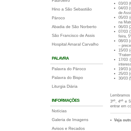
Padroeiro
03/03 (
04/03 
Hino a São Sebastião
de Assi
05/03 
Pároco
na Matr
Abadia de São Norberto
06/03 (
07/03 (
São Francisco de Assis
feira, 
08/03 (
Hospital Amaral Carvalho
– prece
15/03 (
“Frater
PALAVRA
17/03 
interes
Palavra do Pároco
19/03 
25/03 (
Palavra do Bispo
30/03 (
Liturgia Diária
Lembramos q
INFORMAÇÕES
s
s
3ª
, 4ª
e 5
entrar em c
Notícias
Galeria de Imagens
• Veja out
Avisos e Recados