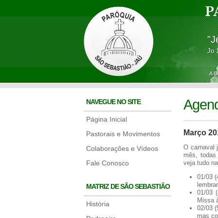
P
"J
Jo 
A 
Agen
NAVEGUE NO SITE
Página Inicial
Março 20
Pastorais e Movimentos
O carnaval 
Colaborações e Vídeos
mês, todas 
Fale Conosco
veja tudo n
01/03 (
lembra
MATRIZ DE SÃO SEBASTIÃO
01/03 (
Missa à
História
02/03 (
mas com