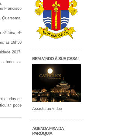
o.
ão Francisco
 a Quaresma,
 3ª feira, 4ª
ão, às 19h30
rnidade 2017:
BEM-VINDO À SUA CASA!
m a todos os
ais todas as
icular, pode
Assista ao vídeo
AGENDA FIXA DA
PARÓQUIA