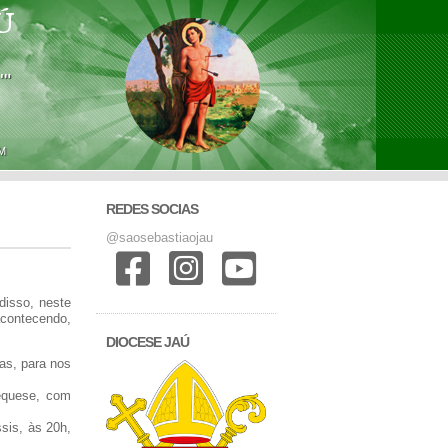
Ú
'"
M
REDES SOCIAS
@saosebastiaojau
disso, neste
acontecendo,
DIOCESE JAÚ
as, para nos
tequese, com
sis, às 20h,