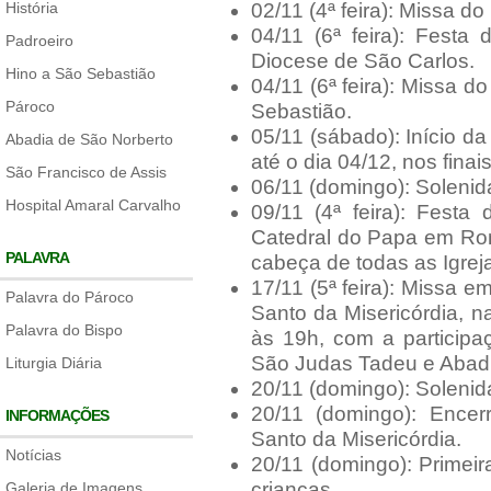
História
02/11 (4ª feira): Missa do
04/11 (6ª feira): Festa
Padroeiro
Diocese de São Carlos.
Hino a São Sebastião
04/11 (6ª feira): Missa 
Pároco
Sebastião.
05/11 (sábado): Início d
Abadia de São Norberto
até o dia 04/12, nos finai
São Francisco de Assis
06/11 (domingo): Soleni
Hospital Amaral Carvalho
09/11 (4ª feira): Festa
Catedral do Papa em Rom
PALAVRA
cabeça de todas as Igrej
17/11 (5ª feira): Missa
Palavra do Pároco
Santo da Misericórdia, n
Palavra do Bispo
às 19h, com a participa
São Judas Tadeu e Abadi
Liturgia Diária
20/11 (domingo): Solenid
20/11 (domingo): Ence
INFORMAÇÕES
Santo da Misericórdia.
Notícias
20/11 (domingo): Primeir
crianças.
Galeria de Imagens