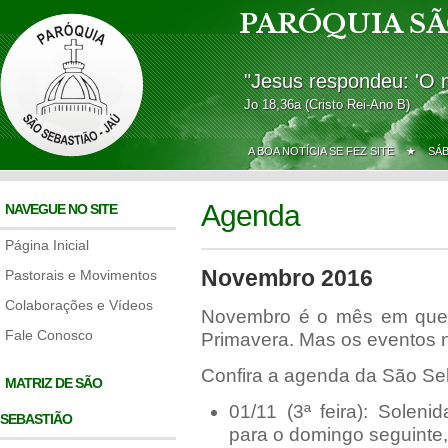
PARÓQUIA SÃ
"Jesus respondeu: 'O 
Jo 18,36a (Cristo Rei-Ano B)
A BOA NOTÍCIA SE FEZ SITE ★
SÁ
Agenda
NAVEGUE NO SITE
Página Inicial
Novembro 2016
Pastorais e Movimentos
Colaborações e Vídeos
Novembro é o mês em que a
Fale Conosco
Primavera. Mas os eventos n
Confira a agenda da São Se
MATRIZ DE SÃO
01/11 (3ª feira): Solen
SEBASTIÃO
para o domingo seguinte, 