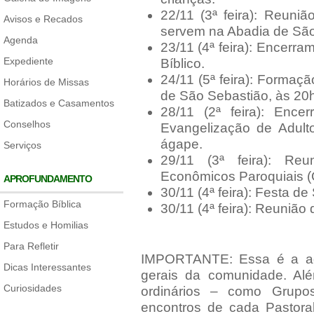
22/11 (3ª feira): Reuni
Avisos e Recados
servem na Abadia de São
Agenda
23/11 (4ª feira): Encerra
Expediente
Bíblico.
24/11 (5ª feira): Formaçã
Horários de Missas
de São Sebastião, às 20h
Batizados e Casamentos
28/11 (2ª feira): Enc
Conselhos
Evangelização de Adul
ágape.
Serviços
29/11 (3ª feira): Re
Econômicos Paroquiais (
APROFUNDAMENTO
30/11 (4ª feira): Festa d
Formação Bíblica
30/11 (4ª feira): Reunião
Estudos e Homilias
Para Refletir
IMPORTANTE: Essa é a ag
Dicas Interessantes
gerais da comunidade. Al
Curiosidades
ordinários – como Grupo
encontros de cada Pastora