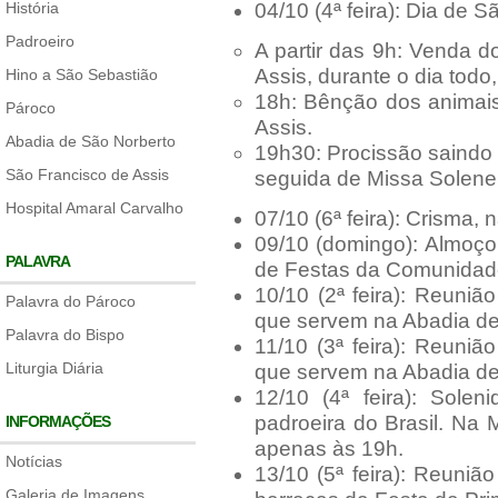
História
04/10 (4ª feira): Dia de 
Padroeiro
A partir das 9h: Venda d
Assis, durante o dia todo
Hino a São Sebastião
18h: Bênção dos animais
Pároco
Assis.
Abadia de São Norberto
19h30: Procissão saindo 
São Francisco de Assis
seguida de Missa Solene 
Hospital Amaral Carvalho
07/10 (6ª feira): Crisma,
09/10 (domingo): Almoço
PALAVRA
de Festas da Comunidade,
10/10 (2ª feira): Reuniã
Palavra do Pároco
que servem na Abadia de
Palavra do Bispo
11/10 (3ª feira): Reuniã
Liturgia Diária
que servem na Abadia de
12/10 (4ª feira): Sole
padroeira do Brasil. Na
INFORMAÇÕES
apenas às 19h.
Notícias
13/10 (5ª feira): Reuni
Galeria de Imagens