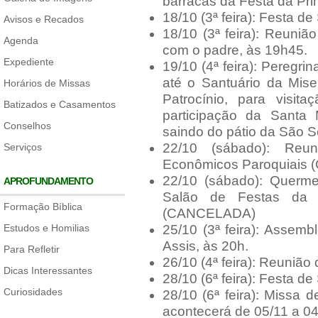
barracas da Festa da Pri
18/10 (3ª feira): Festa d
Avisos e Recados
18/10 (3ª feira): Reuniã
Agenda
com o padre, às 19h45.
Expediente
19/10 (4ª feira): Peregri
até o Santuário da Mise
Horários de Missas
Patrocínio, para visi
Batizados e Casamentos
participação da Santa 
Conselhos
saindo do pátio da São S
22/10 (sábado): Reu
Serviços
Econômicos Paroquiais (
22/10 (sábado): Querm
APROFUNDAMENTO
Salão de Festas da 
Formação Bíblica
(CANCELADA)
Estudos e Homilias
25/10 (3ª feira): Assem
Assis, às 20h.
Para Refletir
26/10 (4ª feira): Reunião
Dicas Interessantes
28/10 (6ª feira): Festa d
Curiosidades
28/10 (6ª feira): Missa
acontecerá de 05/11 a 04