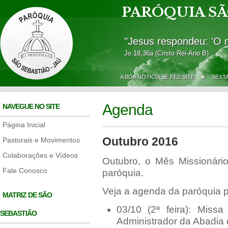
PARÓQUIA SÃ
"Jesus respondeu: 'O 
Jo 18,36a (Cristo Rei-Ano B)
A BOA NOTÍCIA SE FEZ SITE ★
SEXT
Agenda
NAVEGUE NO SITE
Página Inicial
Outubro 2016
Pastorais e Movimentos
Colaborações e Vídeos
Outubro, o Mês Missionári
Fale Conosco
paróquia.
Veja a agenda da paróquia p
MATRIZ DE SÃO
03/10 (2ª feira): Miss
SEBASTIÃO
Administrador da Abadia 