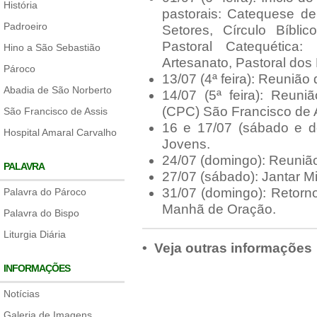
História
pastorais: Catequese de
Padroeiro
Setores, Círculo Bíblic
Pastoral Catequética:
Hino a São Sebastião
Artesanato, Pastoral do
Pároco
13/07 (4ª feira): Reunião
Abadia de São Norberto
14/07 (5ª feira): Reuni
(CPC) São Francisco de 
São Francisco de Assis
16 e 17/07 (sábado e d
Hospital Amaral Carvalho
Jovens.
24/07 (domingo): Reunião
PALAVRA
27/07 (sábado): Jantar Mi
31/07 (domingo): Retorn
Palavra do Pároco
Manhã de Oração.
Palavra do Bispo
Liturgia Diária
• Veja outras informações
INFORMAÇÕES
Notícias
Galeria de Imagens