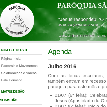
PARÓQUIA SÃ
"Jesus respondeu: 'O 
Jo 18,36a (Cristo Rei-Ano B)
A BOA NOTÍCIA SE FEZ SITE ★
SÁ
Agenda
NAVEGUE NO SITE
Página Inicial
Julho 2016
Pastorais e Movimentos
Colaborações e Vídeos
Com as férias escolares, 
Fale Conosco
também entram em recesso n
paróquia para este mês e p
MATRIZ DE SÃO
01/07 (6ª feira): Celeb
SEBASTIÃO
Jesus (Apostolado da Or
01/07 (6ª feira): Início 