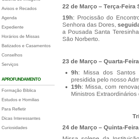
22 de Março
– Terça-Feira
Avisos e Recados
19h
: Procissão do Encont
Agenda
Senhora das Dores,
seguid
Expediente
a Pousada Santa Teresinha 
Horários de Missas
São Norberto.
Batizados e Casamentos
Conselhos
23 de Março
– Quarta-Feir
Serviços
9h
: Missa dos Santos 
presidida pelo nosso Admi
APROFUNDAMENTO
19h
: Missa, com renov
Formação Bíblica
Ministros Extraordinário
Estudos e Homilias
Para Refletir
Tr
Dicas Interessantes
24 de Março – Quinta-Feira
Curiosidades
Missa solene da Instituiç