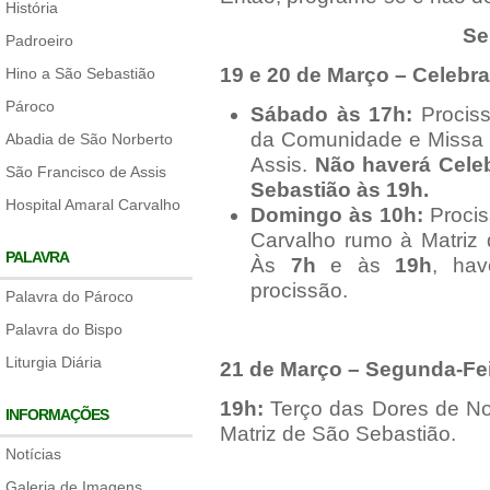
História
Se
Padroeiro
19 e 20 de Março – Celeb
Hino a São Sebastião
Pároco
Sábado às 17h:
Prociss
da Comunidade e Missa S
Abadia de São Norberto
Assis.
Não haverá Celeb
São Francisco de Assis
Sebastião às 19h.
Hospital Amaral Carvalho
Domingo às 10h:
Procis
Carvalho rumo à Matriz 
PALAVRA
Às
7h
e às
19h
, ha
procissão.
Palavra do Pároco
Palavra do Bispo
Liturgia Diária
21 de Março – Segunda-Fei
19h:
Terço das Dores de No
INFORMAÇÕES
Matriz de São Sebastião.
Notícias
Galeria de Imagens