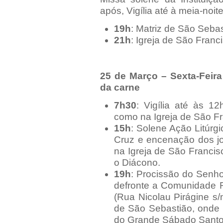
após, Vigília até à meia-noite
19h
: Matriz de São Seba
21h
: Igreja de São Franc
25 de Março – Sexta-Feira
da carne
7h30
: Vigília até às 1
como na Igreja de São Fr
15h
: Solene Ação Litúrg
Cruz e encenação dos jo
na Igreja de São Franci
o Diácono.
19h
: Procissão do Senh
defronte a Comunidade R
(Rua Nicolau Pirágine s/
de São Sebastião, onde 
do Grande Sábado Santo