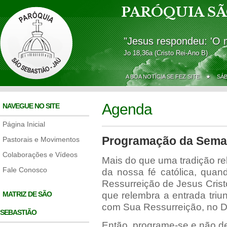
PARÓQUIA SÃ
"Jesus respondeu: 'O 
Jo 18,36a (Cristo Rei-Ano B)
A BOA NOTÍCIA SE FEZ SITE ★
SÁ
Agenda
NAVEGUE NO SITE
Página Inicial
Programação da Sema
Pastorais e Movimentos
Colaborações e Vídeos
Mais do que uma tradição re
Fale Conosco
da nossa fé católica, quan
Ressurreição de Jesus Crist
MATRIZ DE SÃO
que relembra a entrada triu
com Sua Ressurreição, no 
SEBASTIÃO
Então, programe-se e não de