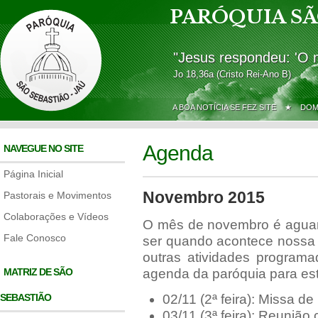
PARÓQUIA SÃ
"Jesus respondeu: 'O 
Jo 18,36a (Cristo Rei-Ano B)
A BOA NOTÍCIA SE FEZ SITE ★
DOM
Agenda
NAVEGUE NO SITE
Página Inicial
Novembro 2015
Pastorais e Movimentos
Colaborações e Vídeos
O mês de novembro é aguar
Fale Conosco
ser quando acontece nossa 
outras atividades programa
MATRIZ DE SÃO
agenda da paróquia para es
SEBASTIÃO
02/11 (2ª feira): Missa d
03/11 (3ª feira): Reuniã