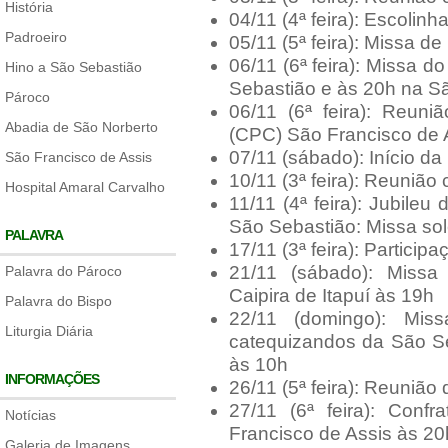
História
04/11 (4ª feira): Escolinh
Padroeiro
05/11 (5ª feira): Missa d
06/11 (6ª feira): Missa 
Hino a São Sebastião
Sebastião e às 20h na S
Pároco
06/11 (6ª feira): Reuni
Abadia de São Norberto
(CPC) São Francisco de 
07/11 (sábado): Início d
São Francisco de Assis
10/11 (3ª feira): Reunião
Hospital Amaral Carvalho
11/11 (4ª feira): Jubile
São Sebastião: Missa sol
PALAVRA
17/11 (3ª feira): Partici
21/11 (sábado): Missa
Palavra do Pároco
Caipira de Itapuí às 19h
Palavra do Bispo
22/11 (domingo): Mis
Liturgia Diária
catequizandos da São Se
às 10h
INFORMAÇÕES
26/11 (5ª feira): Reunião
27/11 (6ª feira): Con
Notícias
Francisco de Assis às 20
Galeria de Imagens